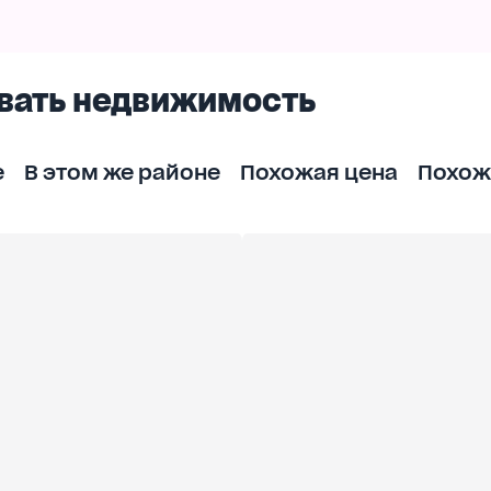
вать недвижимость
е
В этом же районе
Похожая цена
Похож