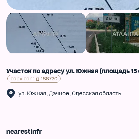
Участок по адресу ул. Южная (площадь 15 
copyIcon
:
188720
,
,
ул. Южная
Дачное
Одесская область
nearestInfr