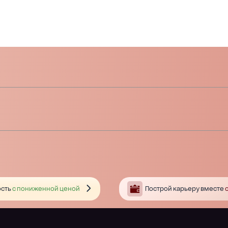
сть
с пониженной ценой
Построй карьеру вместе
с