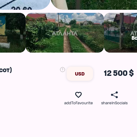
В
сот)
12 500 $
USD
addToFavourite
shareInSocials