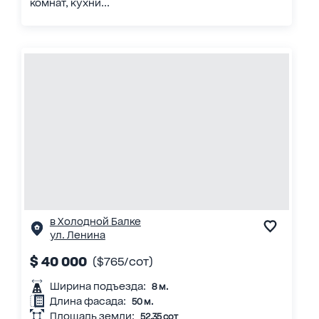
комнат, кухни...
в Холодной Балке
ул. Ленина
$ 40 000
($765/сот)
Ширина подъезда:
8 м.
Длина фасада:
50 м.
Площадь земли:
52.35 сот