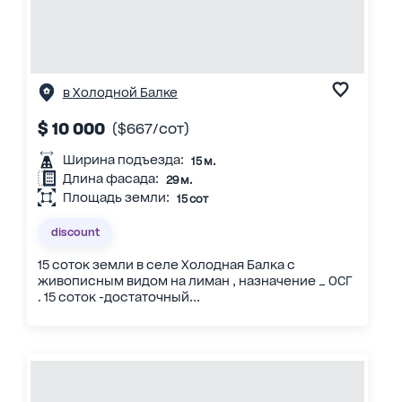
в Холодной Балке
$ 10 000
($667/сот)
Ширина подъезда:
15 м.
Длина фасада:
29 м.
Площадь земли:
15 сот
discount
15 соток земли в селе Холодная Балка с
живописным видом на лиман , назначение _ ОСГ
. 15 соток -достаточный...