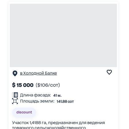
в Холодной Балке
$ 15 000
($106/сот)
Длина фасада:
41 м.
Площадь земли:
141.88 сот
discount
Участок 1,4188 га, предназначен для ведения
товарного сельскохозяйственного