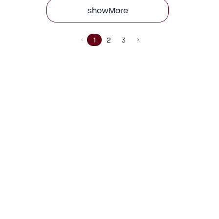
showMore
1
2
3