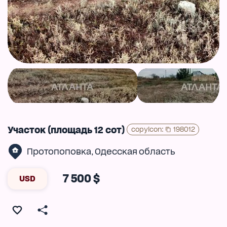
Участок (площадь 12 сот)
copyIcon
:
198012
Протопоповка
Одесская область
,
7 500 $
USD