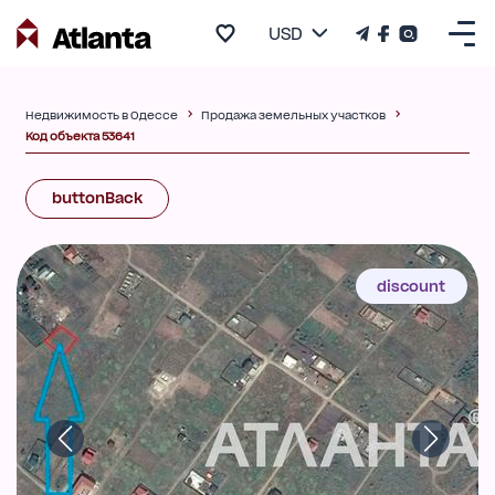
USD
Недвижимость в Одессе
Продажа земельных участков
Код объекта 53641
buttonBack
discount