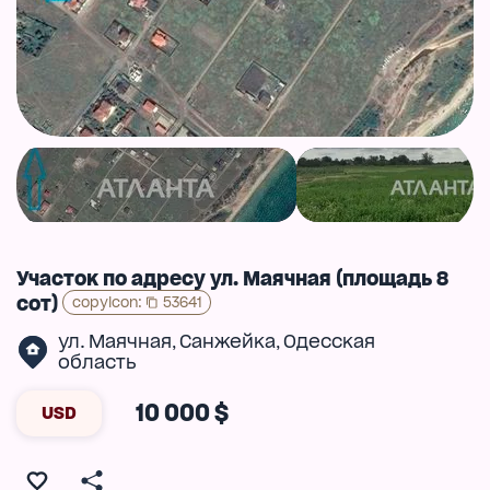
Участок по адресу ул. Маячная (площадь 8
сот)
copyIcon
:
53641
ул. Маячная
Санжейка
Одесская
,
,
область
10 000 $
USD