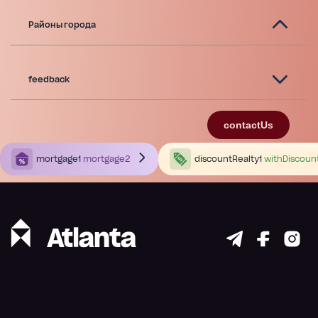
Районы города
feedback
contactUs
mortgage1
mortgage2
discountRealty1
withDiscoun