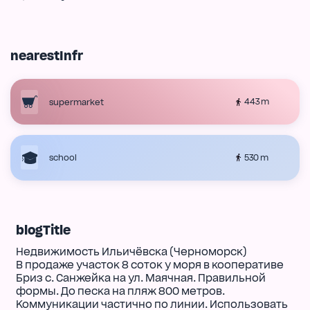
nearestInfr
443 m
supermarket
530 m
school
blogTitle
Недвижимость Ильичёвска (Черноморск)
В продаже участок 8 соток у моря в кооперативе
Бриз с. Санжейка на ул. Маячная. Правильной
формы. До песка на пляж 800 метров.
Коммуникации частично по линии. Использовать