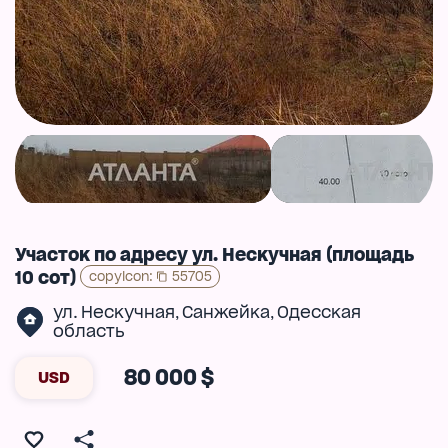
Участок по адресу ул. Нескучная (площадь
10 сот)
copyIcon
:
55705
ул. Нескучная
Санжейка
Одесская
,
,
область
80 000 $
USD