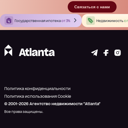
Связаться с нами
Государственная ипотека
от 3%
Недвижимость
с 
Политика конфиденциальности
Политика использования Cookie
© 2001-
2026
Агентство недвижимости "Atlanta"
Все права защищены.