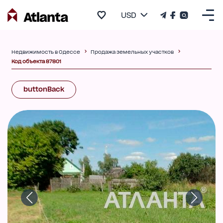
USD
Недвижимость в Одессе
Продажа земельных участков
Код объекта 87801
buttonBack