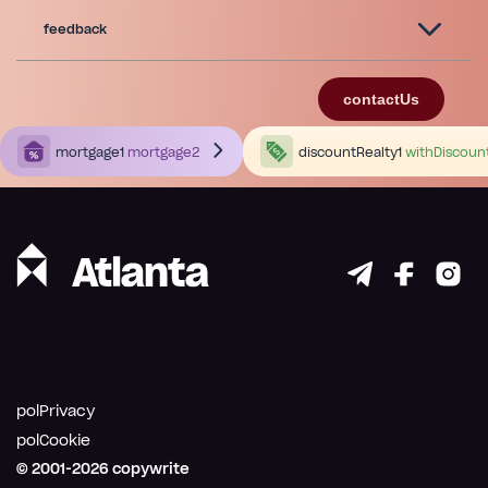
feedback
contactUs
mortgage1
mortgage2
discountRealty1
withDiscoun
polPrivacy
polCookie
© 2001-
2026
copywrite