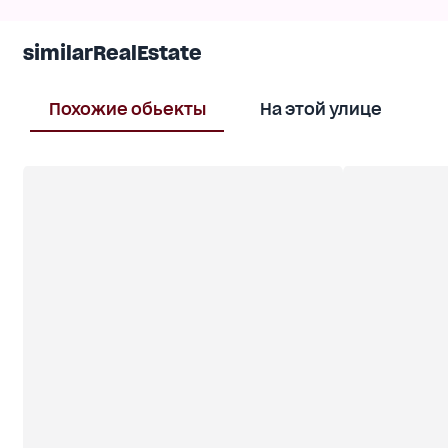
similarRealEstate
Похожие обьекты
На этой улице
В