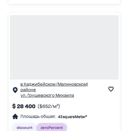
в Хаджибейском (Малиновском)
районе
ул. Грушевского Михаила
$ 28 400
($652/м²)
Площадь общая:
43 squareMeter²
discount
zeroPercent