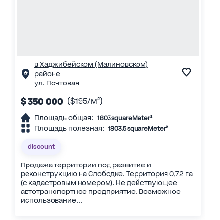
в Хаджибейском (Малиновском)
районе
ул. Почтовая
$ 350 000
($195/м²)
Площадь общая:
1803 squareMeter²
Площадь полезная:
1803.5 squareMeter²
discount
Продажа территории под развитие и
реконструкцию на Слободке. Территория 0,72 га
(с кадастровым номером). Не действующее
автотранспортное предприятие. Возможное
использование...