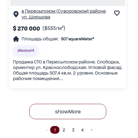
в Пересыпском (Суворовском) районе
ул. Ширшова
$ 270 000
($533/м²)
Площадь общая:
507 squareMeter²
discount
Продажа СТО в Пересыпском районе. Слободка,
ориентир ул. Краснослободская. Угловой фасад.
Общая площадь 507,4 кв.м. 2 уровня. Основные
рабочие помещения...
showMore
1
2
3
4