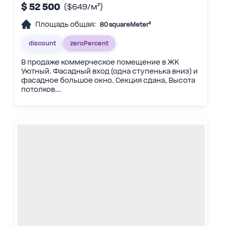
$ 52 500
($649/м²)
Площадь общая:
80 squareMeter²
discount
zeroPercent
В продаже коммерческое помещение в ЖК
Уютный. Фасадный вход (одна ступенька вниз) и
фасадное большое окно. Секция сдана, Высота
потолков...