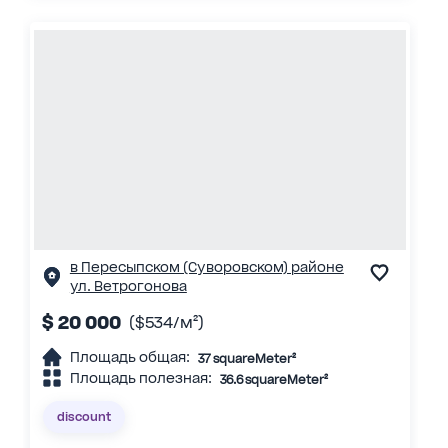
в Пересыпском (Суворовском) районе
ул. Ветрогонова
$ 20 000
($534/м²)
Площадь общая:
37 squareMeter²
Площадь полезная:
36.6 squareMeter²
discount