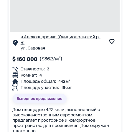
в Александровке (Овидиопольский р-
н)
ул. Садовая
$ 160 000
($362/м²)
Этажность:
3
Комнат:
4
Площадь общая:
442 м²
Площадь участка:
15 сот
Выгодное предложение
Дом площадью 422 кв. м, выполненный с
высококачественным евроремонтом,
предлагает просторное и комфортное
пространство для проживания. Дом окружен
тщательно...