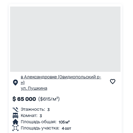
в Александровке (Овидиопольский р-
н)
ул. Пушкина
$ 65 000
($615/м²)
Этажность:
3
Комнат:
3
Площадь общая:
105 м²
Площадь участка:
4 сот