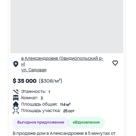
в Александровке (Овидиопольский р-
н)
ул. Садовая
$ 35 000
($308/м²)
Этажность:
1
Комнат:
3
Площадь общая:
114 м²
Площадь участка:
25 сот
Выгодное предложение
єВідновлення
В продаже дом в Александровке в 5 минутах от