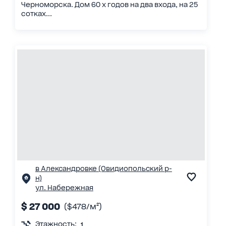
Черноморска. Дом 60 х годов на два входа, на 25
сотках...
в Александровке (Овидиопольский р-
н)
ул. Набережная
$ 27 000
($478/м²)
Этажность:
1