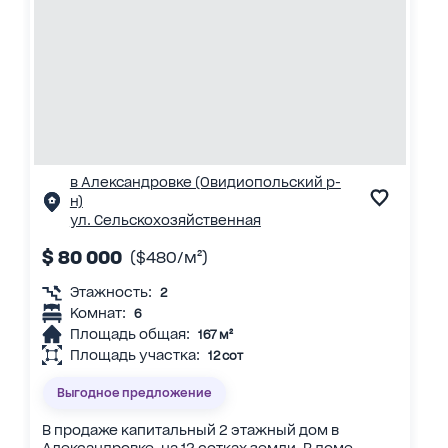
в Александровке (Овидиопольский р-
н)
ул. Сельскохозяйственная
$ 80 000
($480/м²)
Этажность:
2
Комнат:
6
Площадь общая:
167 м²
Площадь участка:
12 сот
Выгодное предложение
В продаже капитальный 2 этажный дом в
Александровке, на 12 сотках земли. В доме