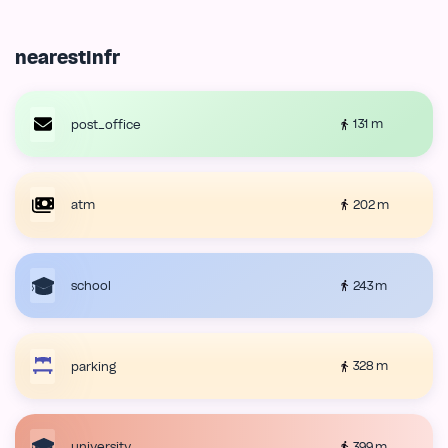
nearestInfr
131 m
post_office
202 m
atm
243 m
school
328 m
parking
399 m
university