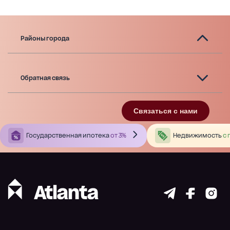
Районы города
Обратная связь
Связаться с нами
Государственная ипотека
от 3%
Недвижимость
с 