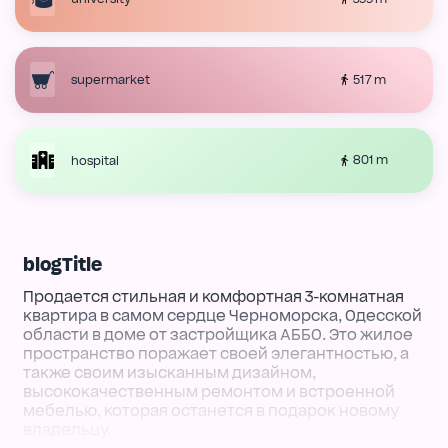
517 m
supermarket
801 m
hospital
blogTitle
Продается стильная и комфортная 3-комнатная
квартира в самом сердце Черноморска, Одесской
области в доме от застройщика АББО. Это жилое
пространство поражает своей элегантностью, а
также своим изысканным дизайном,
высококачественным ремонтом и встроенной
мебелью, которая останется в подарок новому
владельцу.