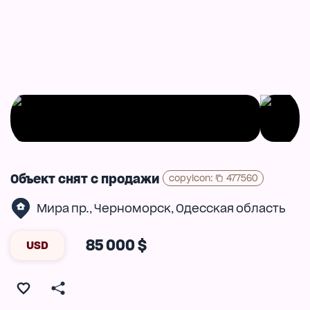
Объект снят с продажи
copyIcon
:
477560
Мира пр.
Черноморск
Одесская область
,
,
85 000 $
USD