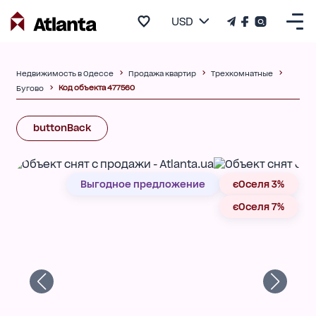
USD
Недвижимость в Одессе
Продажа квартир
Трехкомнатные
Код объекта 477560
Бугово
buttonBack
Выгодное предложение
єОселя 3%
єОселя 7%