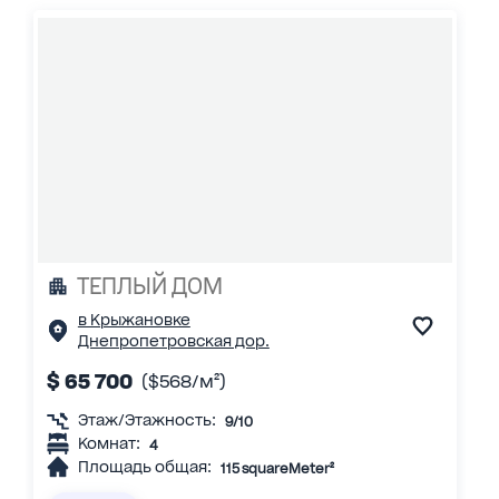
ТЕПЛЫЙ ДОМ
в Крыжановке
Днепропетровская дор.
$ 65 700
($568/м²)
Этаж/Этажность:
9/10
Комнат:
4
Площадь общая:
115 squareMeter²