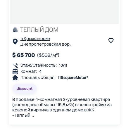
ТЕПЛЫЙ ДОМ
в Крыжановке
Днепропетровская дор.
$ 65 700
($568/м²)
Этаж/Этажность:
10/11
Комнат:
4
Площадь общая:
115 squareMeter²
discount
В продаже 4-комнатная 2-уровневая квартира
(последние обмеры 115,8 м⅔) в новостройке из
красной кирпича в сданном доме в ЖК
«Теплый...