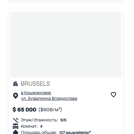
BRUSSELS
в Крыжановке
ул. Бувалкина Владислава
$ 65 000
($608/м²)
Этаж/Этажность:
6/6
Комнат:
4
Площадь общая:
107 squareMeter²