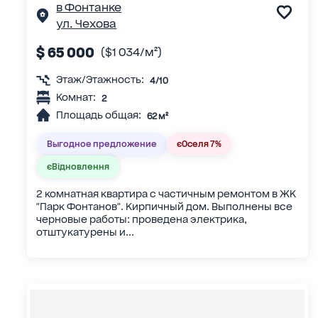
в Фонтанке
ул. Чехова
$ 65 000
($1 034/м²)
Этаж/Этажность:
4/10
Комнат:
2
Площадь общая:
62 м²
Выгодное предложение
єОселя 7%
єВідновлення
2 комнатная квартира с частичным ремонтом в ЖК
"Парк Фонтанов". Кирпичный дом. Выполнены все
черновые работы: проведена электрика,
отштукатурены и...