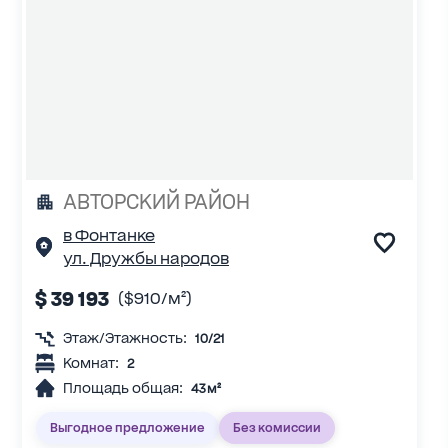
АВТОРСКИЙ РАЙОН
в Фонтанке
ул. Дружбы народов
$ 39 193
($910/м²)
Этаж/Этажность:
10/21
Комнат:
2
Площадь общая:
43 м²
Выгодное предложение
Без комиссии