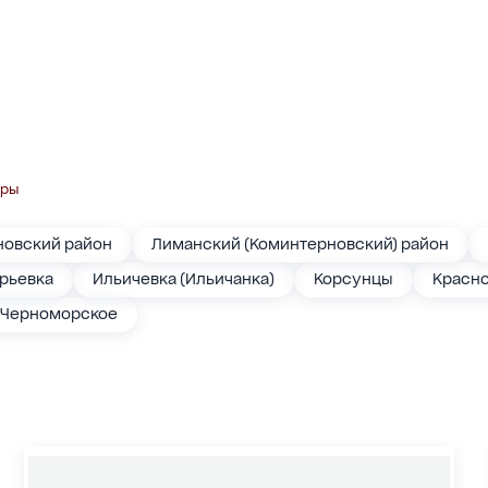
иры
новский район
Лиманский (Коминтерновский) район
орьевка
Ильичевка (Ильичанка)
Корсунцы
Красн
Черноморское