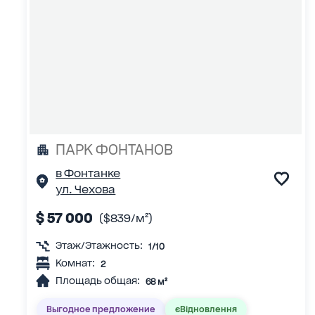
ПАРК ФОНТАНОВ
в Фонтанке
ул. Чехова
$ 57 000
($839/м²)
Этаж/Этажность:
1/10
Комнат:
2
Площадь общая:
68 м²
Выгодное предложение
єВідновлення