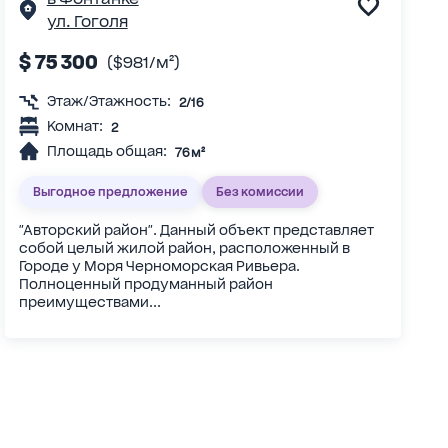
ул. Гоголя
$ 75 300
($981/м²)
Этаж/Этажность:
2/16
Комнат:
2
Площадь общая:
76 м²
Выгодное предложение
Без комиссии
"Авторский район". Данный объект представляет
собой целый жилой район, расположенный в
Городе у Моря Черноморская Ривьера.
Полноценный продуманный район
преимуществами...