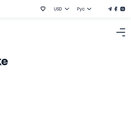
USD
Рус
ке