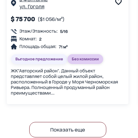
ул. Гоголя
$ 75 700
($1 056/м²)
Этаж/Этажность:
5/16
Комнат:
2
Площадь общая:
71 м²
Выгодное предложение
Без комиссии
ЖК"Авторский район". Данный объект
представляет собой целый жилой район,
расположенный в Городе у Моря Черноморская
Ривьера. Полноценный продуманный район
преимуществами...
Показать еще