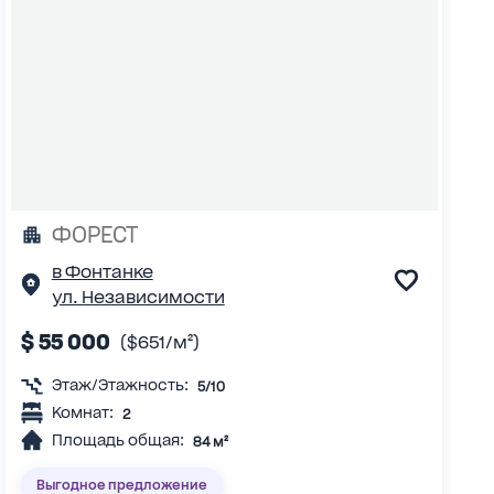
ФОРЕСТ
в Фонтанке
ул. Независимости
$ 55 000
($651/м²)
Этаж/Этажность:
5/10
Комнат:
2
Площадь общая:
84 м²
Выгодное предложение