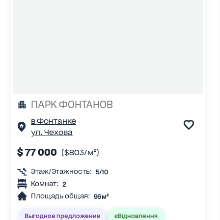
ПАРК ФОНТАНОВ
в Фонтанке
ул. Чехова
$ 77 000
($803/м²)
Этаж/Этажность:
5/10
Комнат:
2
Площадь общая:
96 м²
Выгодное предложение
єВідновлення