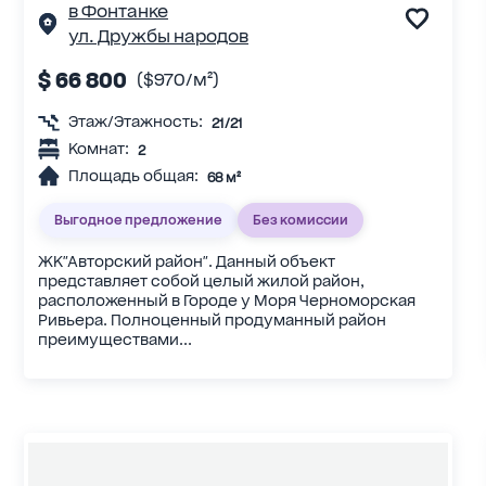
в Фонтанке
ул. Дружбы народов
$ 66 800
($970/м²)
Этаж/Этажность:
21/21
Комнат:
2
Площадь общая:
68 м²
Выгодное предложение
Без комиссии
ЖК"Авторский район". Данный объект
представляет собой целый жилой район,
расположенный в Городе у Моря Черноморская
Ривьера. Полноценный продуманный район
преимуществами...