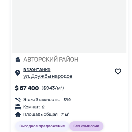
АВТОРСКИЙ РАЙОН
в Фонтанке
ул. Дружбы народов
$ 67 400
($943/м²)
Этаж/Этажность:
13/19
Комнат:
2
Площадь общая:
71 м²
Выгодное предложение
Без комиссии