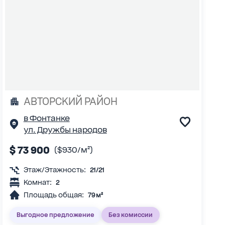
АВТОРСКИЙ РАЙОН
в Фонтанке
ул. Дружбы народов
$ 73 900
($930/м²)
Этаж/Этажность:
21/21
Комнат:
2
Площадь общая:
79 м²
Выгодное предложение
Без комиссии