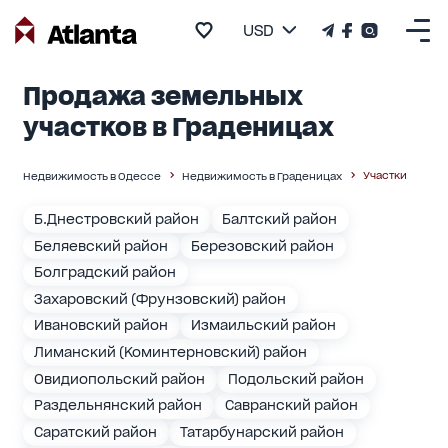
USD
Продажа земельных
участков в Граденицах
Участки
Недвижимость в Одессе
Недвижимость в Граденицах
Б.Днестровский район
Балтский район
Беляевский район
Березовский район
Болградский район
Захаровский (Фрунзовский) район
Ивановский район
Измаильский район
Лиманский (Коминтерновский) район
Овидиопольский район
Подольский район
Раздельнянский район
Савранский район
Саратский район
Татарбунарский район