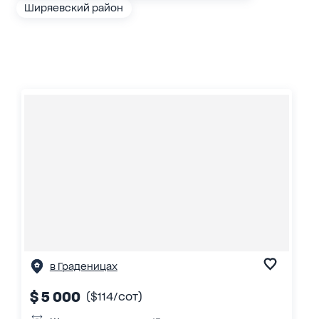
Ширяевский район
в Граденицах
$ 5 000
($114/сот)