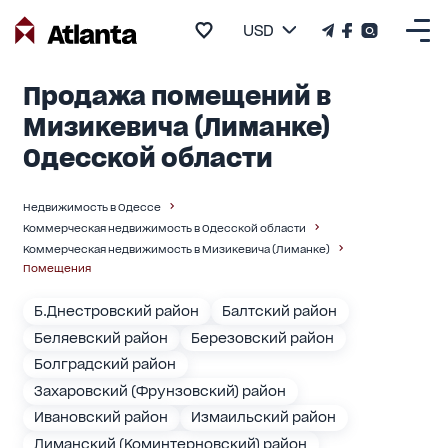
USD
Продажа помещений в
Мизикевича (Лиманке)
Одесской области
Недвижимость в Одессе
Коммерческая недвижимость в Одесской области
Коммерческая недвижимость в Мизикевича (Лиманке)
Помещения
Б.Днестровский район
Балтский район
Беляевский район
Березовский район
Болградский район
Захаровский (Фрунзовский) район
Ивановский район
Измаильский район
Лиманский (Коминтерновский) район