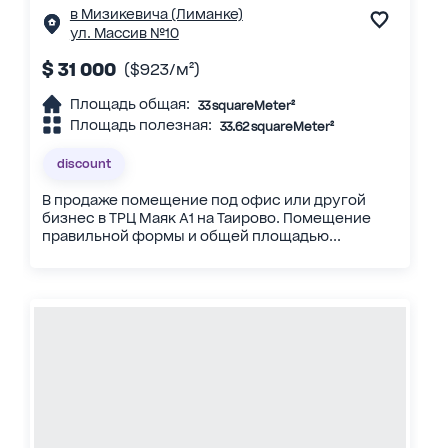
в Мизикевича (Лиманке)
ул. Массив №10
$ 31 000
($923/м²)
Площадь общая:
33 squareMeter²
Площадь полезная:
33.62 squareMeter²
discount
В продаже помещение под офис или другой
бизнес в ТРЦ Маяк А1 на Таирово. Помещение
правильной формы и общей площадью...