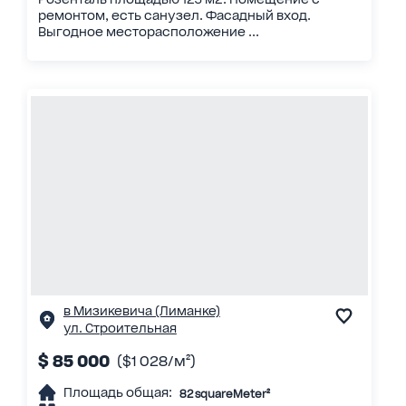
ремонтом, есть санузел. Фасадный вход.
Выгодное месторасположение ...
в Мизикевича (Лиманке)
ул. Строительная
$ 85 000
($1 028/м²)
Площадь общая:
82 squareMeter²