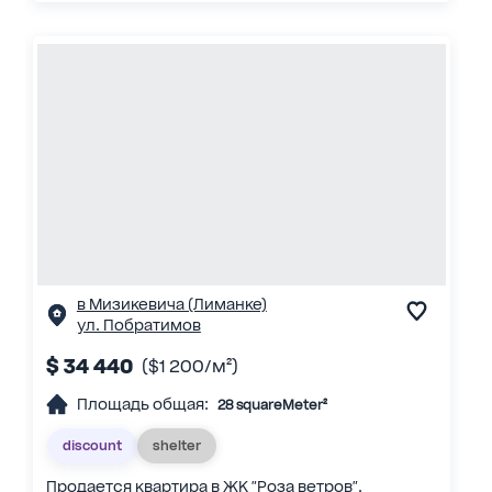
в Мизикевича (Лиманке)
ул. Побратимов
$ 34 440
($1 200/м²)
Площадь общая:
28 squareMeter²
discount
shelter
Продается квартира в ЖК "Роза ветров".