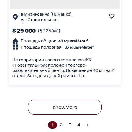
в Мизикевича (Лиманке)
ул. Строительная
$ 29 000
($725/м²)
Площадь общая:
40 squareMeter²
Площадь полезная:
35 squareMeter²
На территории нового комплекса ЖК
«Розенталь» расположен торгово-
развлекательный центр. Помещение 40 м., на 2
этаже. Заходи и делай ремонт. На...
showMore
1
2
3
4