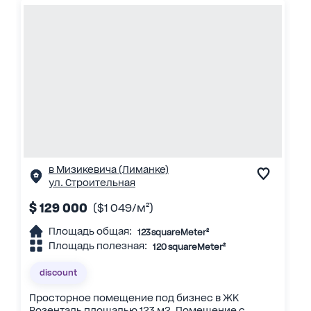
в Мизикевича (Лиманке)
ул. Строительная
$ 129 000
($1 049/м²)
Площадь общая:
123 squareMeter²
Площадь полезная:
120 squareMeter²
discount
Просторное помещение под бизнес в ЖК
Розенталь площадью 123 м2. Помещение с