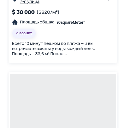
7-я улица
$ 30 000
($820/м²)
Площадь общая:
36 squareMeter²
discount
Всего 10 минут пешком до пляжа — и вы
встречаете закаты у воды каждый день.
Площадь — 36,6 м² После...