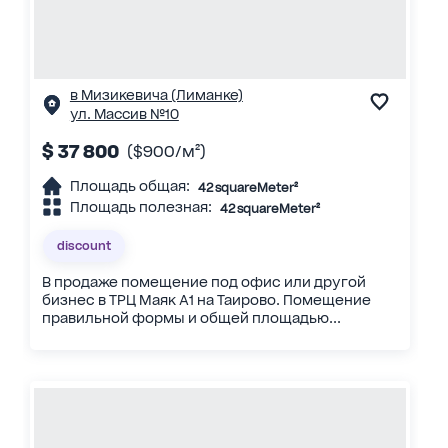
в Мизикевича (Лиманке)
ул. Массив №10
$ 37 800
($900/м²)
Площадь общая:
42 squareMeter²
Площадь полезная:
42 squareMeter²
discount
В продаже помещение под офис или другой
бизнес в ТРЦ Маяк А1 на Таирово. Помещение
правильной формы и общей площадью...