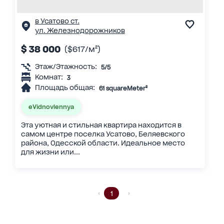
в Усатово ст.
ул. Железнодорожников
$ 38 000
($617/м²)
Этаж/Этажность:
5/5
Комнат:
3
Площадь общая:
61 squareMeter²
eVidnovlennya
Эта уютная и стильная квартира находится в
самом центре поселка Усатово, Беляевского
района, Одесской области. Идеальное место
для жизни или...
1