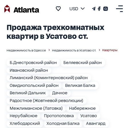
USD
Продажа трехкомнатных
квартир в Усатово ст.
Квартиры
Недвижимость в Одессе
Недвижимость в Усатово ст.
Б.Днестровский район
Беляевский район
Ивановский район
Лиманский (Коминтерновский) район
Овидиопольский район
Великая Балка
Великий Дальник
Дачное
Радостное (Жовтневой революции)
Межлиманское (Латовка)
Набережное
Нерубайское
Протопоповка
Усатово
Хлебодарский
Холодная Балка
Авангард