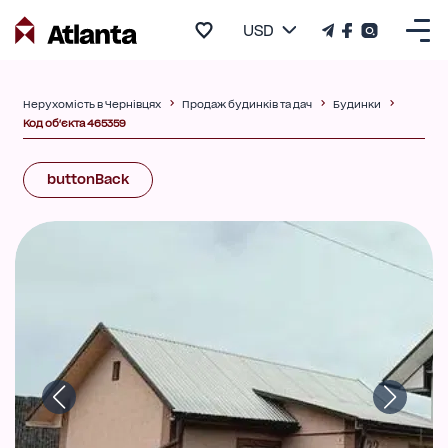
USD
Нерухомість в Чернівцях
Продаж будинків та дач
Будинки
Код об'єкта 465359
buttonBack