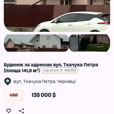
Будинок за адресою вул. Ткачука Петра
(площа 141,8 м²)
copyIcon
:
465359
вул. Ткачука Петра
Чернівці
,
135 000 $
USD