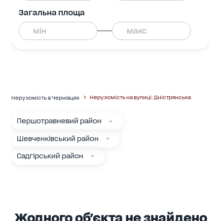
Загальна площа
Нерухомість на вулиці: Дністрянська
Нерухомість в Чернівцях
Першотравневий район
Шевченківський район
Садгірський район
Жодного об'єкта не знайдено