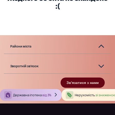
:(
Райони міста
Зворотній зв'язок
Зв'язатися з нами
Державна іпотека
від 3%
Нерухомість
зі зниженою