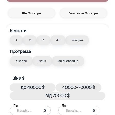
Ще Фільтри
Очистити Фільтри
Кімнати
1
2
3
4+
комуни
Програма
єОселя
ДМЖ
єВідновлення
Ціна $
до 40000 $
40000-70000 $
від 70000 $
Від
До
$
$