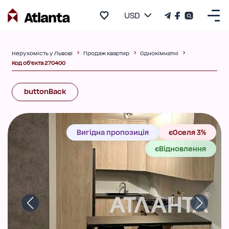
USD
Нерухомість у Львові
Продаж квартир
Однокімнатні
Код об'єкта 270400
buttonBack
Вигідна пропозиція
єОселя 3%
єВідновлення