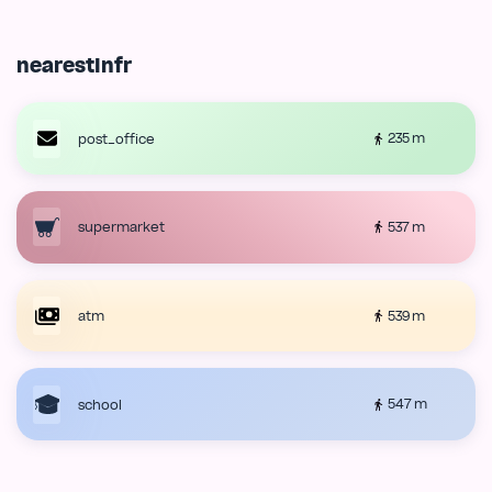
nearestInfr
235 m
post_office
537 m
supermarket
539 m
atm
547 m
school