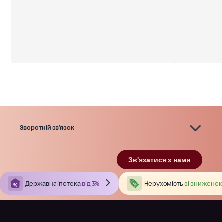
Зворотній зв'язок
Зв'язатися з нами
Державна іпотека
від 3%
Нерухомість
зі зниженою