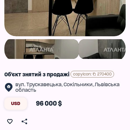
Об'єкт знятий з продажі
copyIcon
:
270400
вул. Трускавецька
Сокільники
Львівська
,
,
область
96 000 $
USD