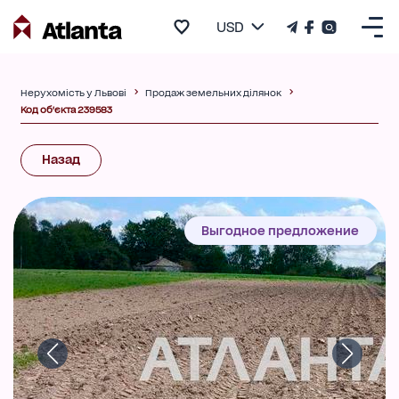
USD
Нерухомість у Львові
Продаж земельних ділянок
Код об'єкта 239583
Назад
Выгодное предложение