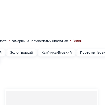
Готелі
ласті
Комерційна нерухомість у Лисятичах
й
Золочівський
Кам'янка-Бузький
Пустомитівсь