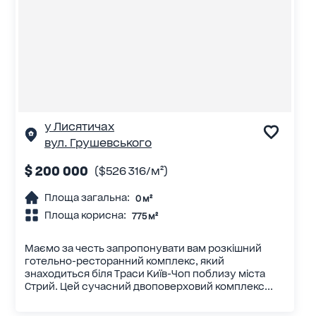
у Лисятичах
вул. Грушевського
$ 200 000
($526 316/м²)
Площа загальна:
0 м²
Площа корисна:
775 м²
Маємо за честь запропонувати вам розкішний
готельно-ресторанний комплекс, який
знаходиться біля Траси Київ-Чоп поблизу міста
Стрий. Цей сучасний двоповерховий комплекс...