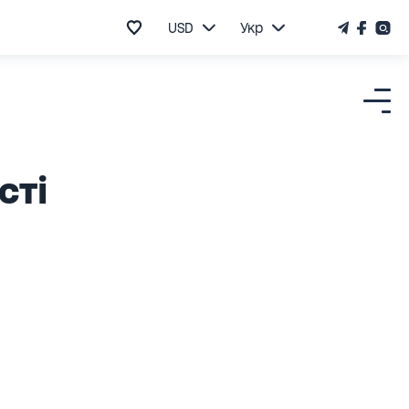
USD
Укр
сті