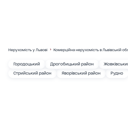
Нерухомість у Львові
Комерційна нерухомість в Львівській об
Городоцький
Дрогобицький район
Жовківськи
Стрийський район
Яворівський район
Рудно