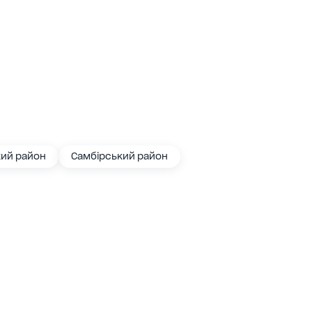
кий район
Самбірський район