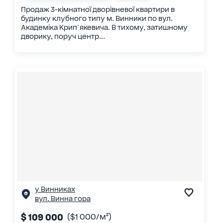
Продаж 3-кімнатної дворівневої квартири в
будинку клубного типу м. Винники по вул.
Академіка Крип`якевича. В тихому, затишному
дворику, поруч центр...
у Винниках
вул. Винна гора
$ 109 000
($1 000/м²)