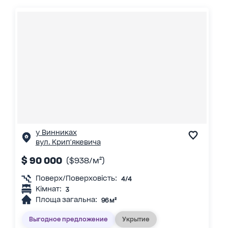
у Винниках
вул. Крип'якевича
$ 90 000
($938/м²)
Поверх/Поверховість:
4/4
Кімнат:
3
Площа загальна:
96 м²
Выгодное предложение
Укрытие