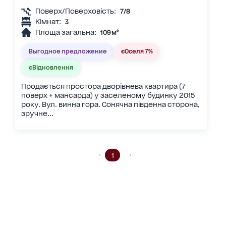
Поверх/Поверховість:
7/8
Кімнат:
3
Площа загальна:
109 м²
Выгодное предложение
єОселя 7%
єВідновлення
Продається простора дворівнева квартира (7
поверх + мансарда) у заселеному будинку 2015
року. Вул. винна гора. Сонячна південна сторона,
зручне...
1