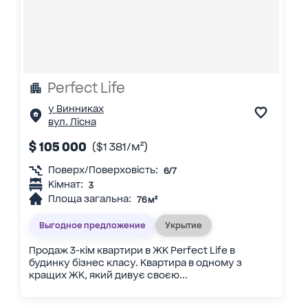
Perfect Life
у Винниках
вул. Лісна
$ 105 000
($1 381/м²)
Поверх/Поверховість:
6/7
Кімнат:
3
Площа загальна:
76 м²
Выгодное предложение
Укрытие
Продаж 3-кім квартири в ЖК Perfect Life в
будинку бізнес класу. Квартира в одному з
кращих ЖК, який дивує своєю...