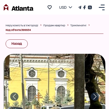
USD
Нерухомість в Ужгороді
Продаж квартир
Трикімнатні
Код об'єкта 399934
Назад