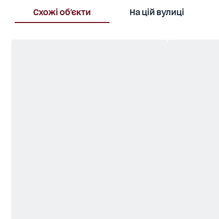
Схожі об'єкти
На цій вулиці