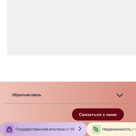
Обратная связь
Связаться с нами
Государственная ипотека
от 3%
Недвижимость
с 