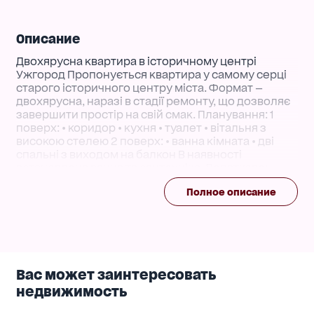
Описание
Двохярусна квартира в історичному центрі
Ужгород Пропонується квартира у самому серці
старого історичного центру міста. Формат —
двохярусна, наразі в стадії ремонту, що дозволяє
завершити простір на свій смак. Планування: 1
поверх: • коридор • кухня • туалет • вітальня з
високою стелею 2 поверх: • ванна кімната • дві
спальні з виходом на балкон В наявності
встановлена ванна та сантехніка. Додатково: •
земельна ділянка 0,74 сотки • закритий двір • у
Полное описание
дворі розташована ще одна квартира •
господарські приміщення (сараї) Об’єкт підійде як
для власного проживання, так і для інвестиції в
орендний бізнес у центральній частині міста
Вас может заинтересовать
недвижимость