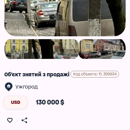
Об'єкт знятий з продажі
Код объекта
:
399934
Ужгород
130 000 $
USD