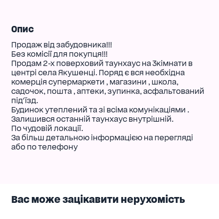
Опис
Продаж від забудовника!!!
Без комісії для покупця!!!
Продам 2-х поверховий таунхаус на 3кімнати в
центрі села Якушенці. Поряд є вся необхідна
комерція супермаркети , магазини , школа,
садочок, пошта , аптеки, зупинка, асфальтований
під'їзд.
Будинок утеплений та зі всіма комунікаціями .
Залишився останній таунхаус внутрішній.
По чудовій локації.
За більш детальною інформацією на перегляді
або по телефону
Вас може зацікавити нерухомість