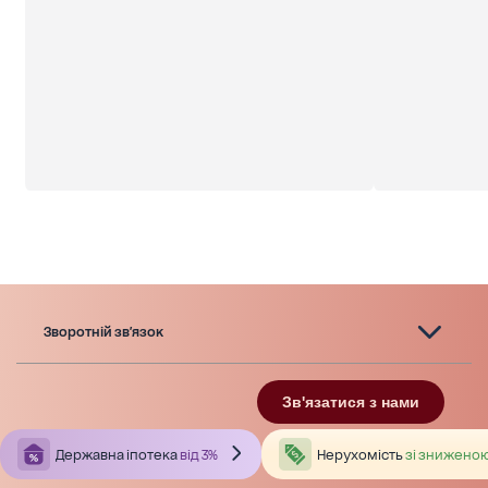
Зворотній зв'язок
Зв'язатися з нами
Державна іпотека
від 3%
Нерухомість
зі зниженою