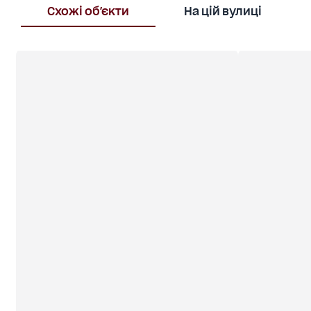
Схожі об'єкти
На цій вулиці