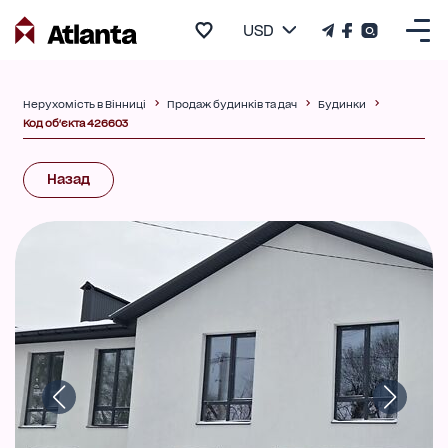
USD
Нерухомість в Вінниці
Продаж будинків та дач
Будинки
Код об'єкта 426603
Назад