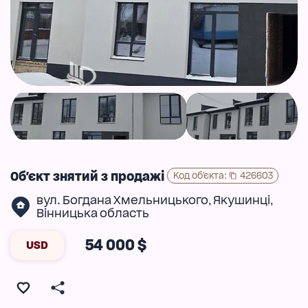
Об'єкт знятий з продажі
Код об'єкта
:
426603
вул. Богдана Хмельницького
Якушинці
,
,
Вінницька область
54 000 $
USD