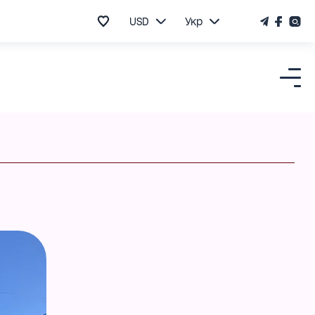
USD
Укр