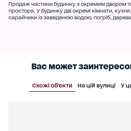
Продаж частини будинку з окремим двором та
простора. У будинку дві окремі кімнати, кухня,
сарайчики із заведеною водою, погріб, дерева
Вас может заинтересо
Схожі об'єкти
На цій вулиці
У ц