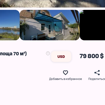
лоща 70 м²)
79 800 $
USD
Добавить в избранное
Поделитьс