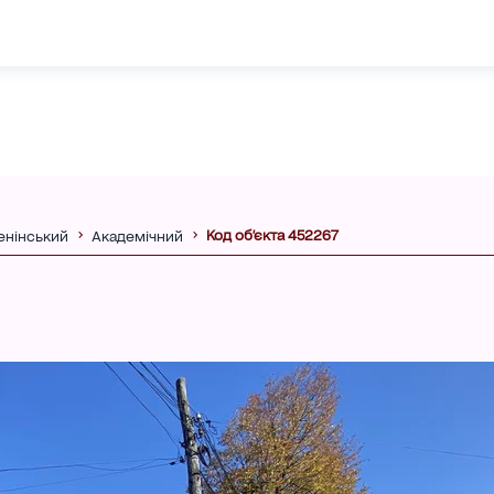
Код об'єкта 452267
енінський
Академічний