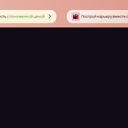
сть
с пониженной ценой
Построй карьеру вместе
с