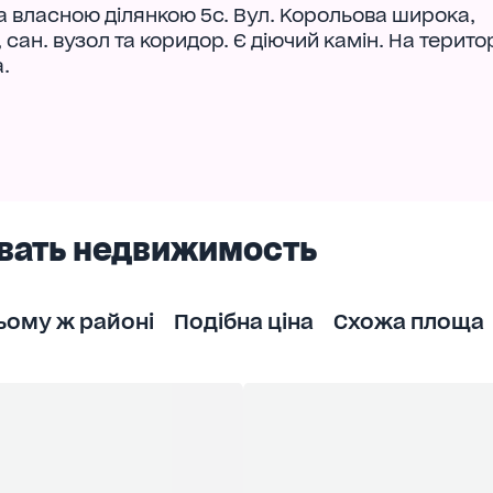
 власною ділянкою 5с. Вул. Корольова широка,
 сан. вузол та коридор. Є діючий камін. На територ
.
вать недвижимость
ьому ж районі
Подібна ціна
Схожа площа