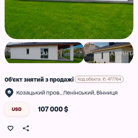
Об'єкт знятий з продажі
Код об'єкта
:
477764
Козацький пров.
Ленінський
Вінниця
,
,
107 000 $
USD