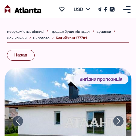
USD
Нерухомість в Вінниці
Продаж будинків та дач
Будинки
Код об'єкта 477764
Ленінський
Пирогово
Назад
Вигідна пропозиція