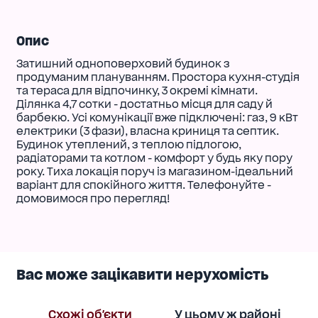
Опис
Затишний одноповерховий будинок з
продуманим плануванням. Простора кухня-студія
та тераса для відпочинку, 3 окремі кімнати.
Ділянка 4,7 сотки - достатньо місця для саду й
барбекю. Усі комунікації вже підключені: газ, 9 кВт
електрики (3 фази), власна криниця та септик.
Будинок утеплений, з теплою підлогою,
радіаторами та котлом - комфорт у будь яку пору
року. Тиха локація поруч із магазином-ідеальний
варіант для спокійного життя. Телефонуйте -
домовимося про перегляд!
Вас може зацікавити нерухомість
Схожі об'єкти
У цьому ж районі