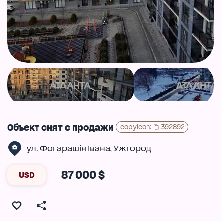
Объект снят с продажи
copyIcon
:
392892
ул. Фогарашія Івана
Ужгород
,
87 000 $
USD