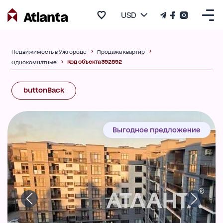
USD
Недвижимость в Ужгороде
Продажа квартир
Код объекта 392892
Однокомнатные
buttonBack
Выгодное предложение