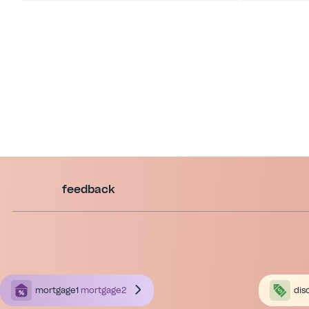
feedback
mortgage1
mortgage2
dis