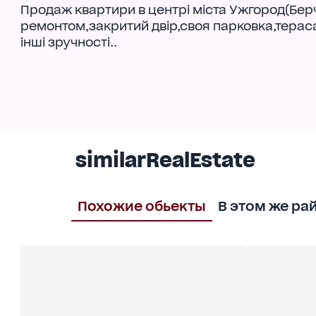
Продаж квартири в центрі міста Ужгород(Бер
ремонтом,закритий двір,своя парковка,тераса.В
інші зручності..
similarRealEstate
Похожие обьекты
В этом же ра