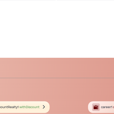
countRealty1
withDiscount
career1