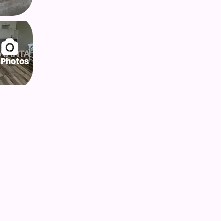
lPhotos