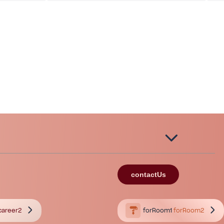
contactUs
career2
forRoom1
forRoom2