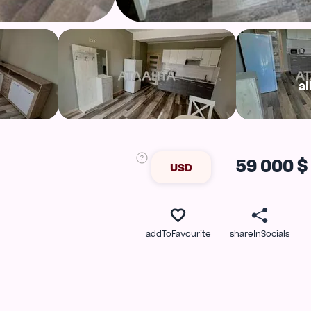
al
59 000 $
USD
addToFavourite
shareInSocials