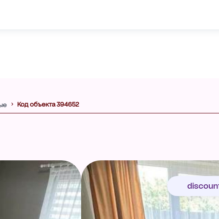
Код объекта 394652
ые
discoun