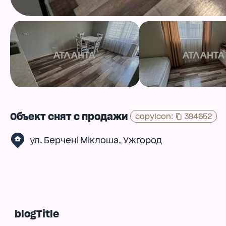
Объект снят с продажи
copyIcon
:
394652
,
ул. Берчені Міклоша
Ужгород
blogTitle