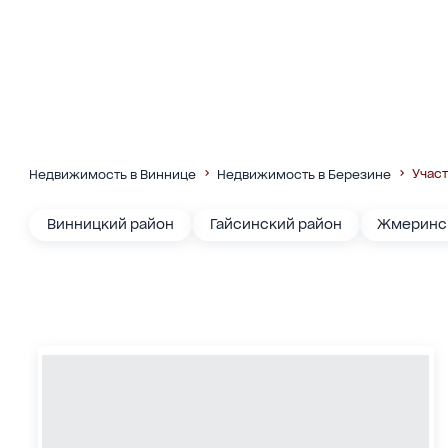
Учас
Недвижимость в Виннице
Недвижимость в Березине
Винницкий район
Гайсинский район
Жмеринс