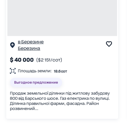
в Березине
Березина
$ 40 000
($2 151/сот)
Площадь земли:
18.6 сот
Выгодное предложение
Продаж земельної ділянки під житлову забудову
800 від Барського шосе. Газ електрика по вулиці.
Ділянка правильноі фарми, фасадна. Район
розвинений...