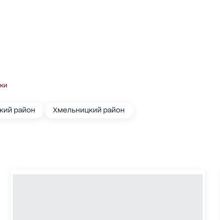
тки
кий район
Хмельницкий район