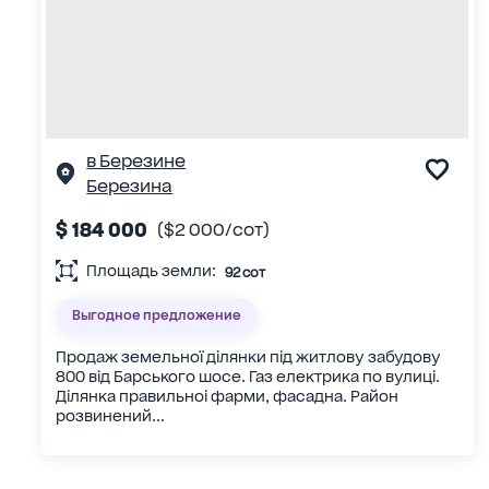
в Березине
Березина
$ 184 000
($2 000/сот)
Площадь земли:
92 сот
Выгодное предложение
Продаж земельної ділянки під житлову забудову
800 від Барського шосе. Газ електрика по вулиці.
Ділянка правильноі фарми, фасадна. Район
розвинений...