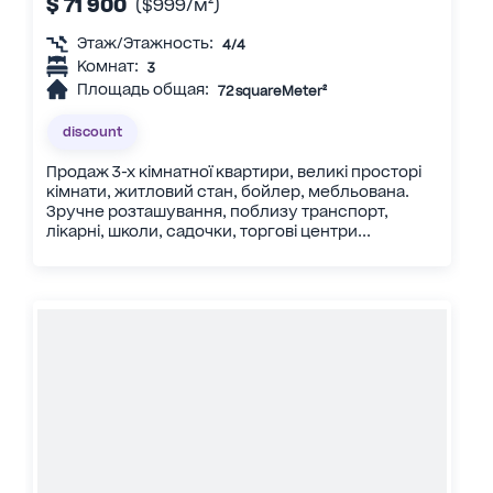
$ 71 900
($999/м²)
Этаж/Этажность:
4/4
Комнат:
3
Площадь общая:
72 squareMeter²
discount
Продаж 3-х кімнатної квартири, великі просторі
кімнати, житловий стан, бойлер, мебльована.
Зручне розташування, поблизу транспорт,
лікарні, школи, садочки, торгові центри...