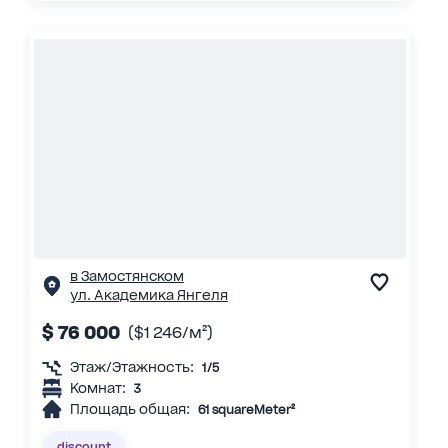
в Замостянском
ул. Академика Янгеля
$ 76 000
($1 246/м²)
Этаж/Этажность:
1/5
Комнат:
3
Площадь общая:
61 squareMeter²
discount