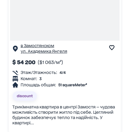
в Замостянском
ул. Академика Янгеля
$ 54 200
($1 063/м²)
Этаж/Этажность:
4/4
Комнат:
3
Площадь общая:
51 squareMeter²
discount
Трикімнатна квартира в центрі Замостя — чудова
можливість створити житло під себе. Цегляний
будинок забезпечує тепло та надійність. У
квартирі...