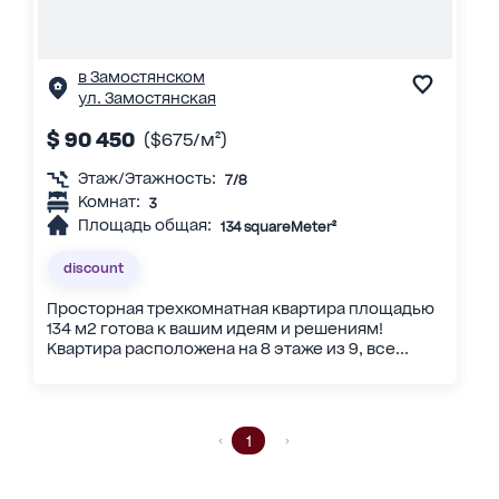
в Замостянском
ул. Замостянская
$ 90 450
($675/м²)
Этаж/Этажность:
7/8
Комнат:
3
Площадь общая:
134 squareMeter²
discount
Просторная трехкомнатная квартира площадью
134 м2 готова к вашим идеям и решениям!
Квартира расположена на 8 этаже из 9, все...
1