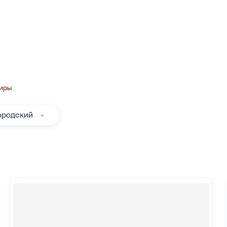
тиры
ородский