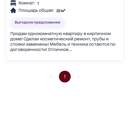
Комнат:
1
Площадь общая:
22 м²
Выгодное предложение
Продам однокомнатную квартиру в кирпичном
доме! Сделан косметический ремонт, трубы и
стояки заменены! Мебель и техника остаются по
договоренности! Отличное...
1