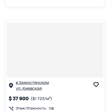
в Замостянском
ул. Киевская
$ 37 900
($1 723/м²)
Этаж/Этажность:
7/9