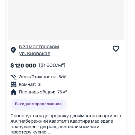
в Замостянском
ул. Киевская
$ 120 000
($1 600/м²)
Этаж/Этажность:
5/12
Комнат:
2
Площадь общая:
75 м²
Выгодное предложение
Пропонується до продажу двокімнатна квартира в
ЖК "Набережний Квартал"! Квартира має вдале
планування - дві роздільні великі кімнати,
простору кухню...