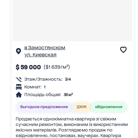
в Замостянском
ул. Киевская
$ 59 000
($1 639/м²)
Этаж/Этажность:
3/4
Комнат:
1
Площадь общая:
36 м²
Выгодное предложение
ДМЖ
єВідновлення
Продається однокімнатна квартира зі свіжим
сучасним ремонтом, виконаним із використанням
якісних матеріалів. Розглядаємо продаж по
євідновленню, постановах, ваучерах. Квартира