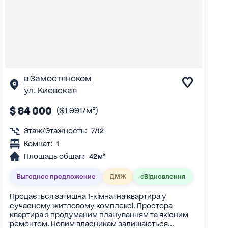
в Замостянском
ул. Киевская
$ 84 000
($1 991/м²)
Этаж/Этажность:
7/12
Комнат:
1
Площадь общая:
42 м²
Выгодное предложение
ДМЖ
єВідновлення
Продається затишна 1-кімнатна квартира у
сучасному житловому комплексі. Простора
квартира з продуманим плануванням та якісним
ремонтом. Новим власникам залишаються...