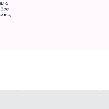
ым с
 Все
обно,