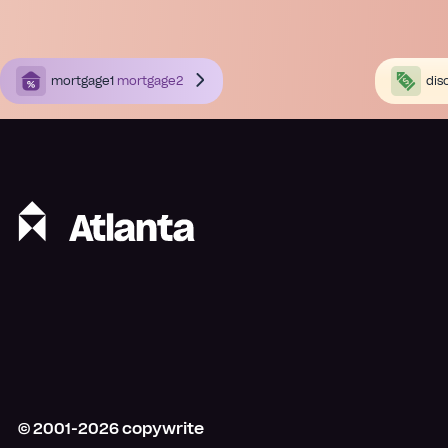
mortgage1
mortgage2
dis
© 2001-
2026
copywrite