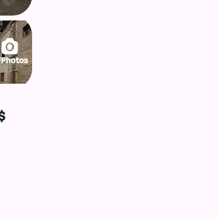
lPhotos
$