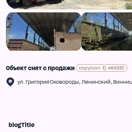
Объект снят с продажи
copyIcon
:
464930
,
,
ул. Григория Сковороды
Ленинский
Винни
blogTitle