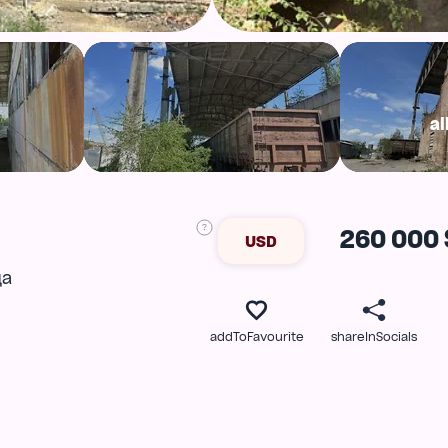
al
260 000 
USD
ца
addToFavourite
shareInSocials