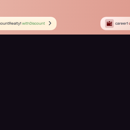
countRealty1
withDiscount
career1