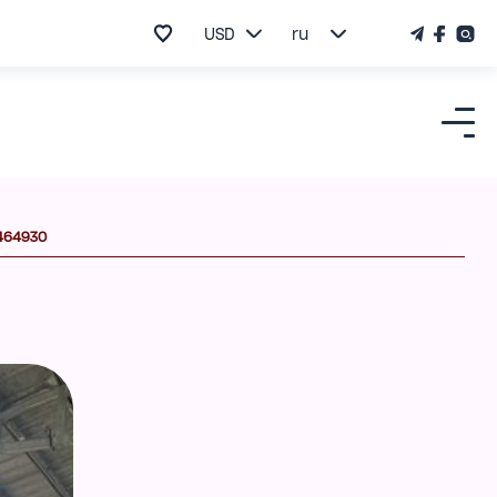
USD
ru
464930