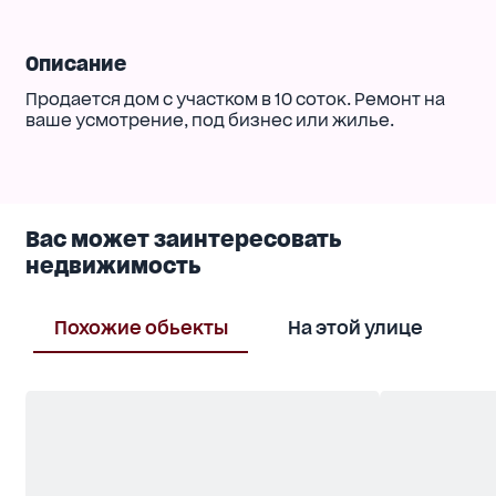
Описание
Продается дом с участком в 10 соток. Ремонт на
ваше усмотрение, под бизнес или жилье.
Вас может заинтересовать
недвижимость
Похожие обьекты
На этой улице
В