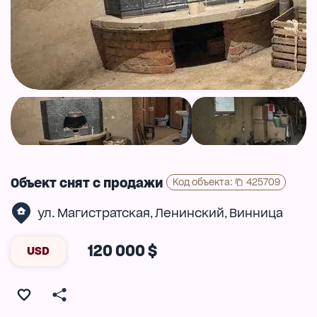
Объект снят с продажи
Код объекта
:
425709
ул. Магистратская
Ленинский
Винница
,
,
120 000 $
USD