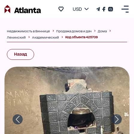
USD
Недвижимость в Виннице
Продажа домов и дач
Дома
Код объекта 425709
Ленинский
Академический
Назад