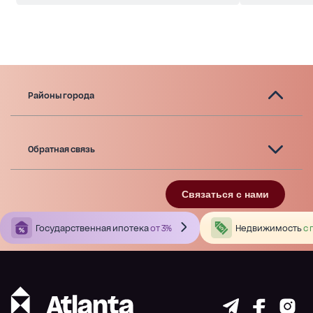
Районы города
Обратная связь
Связаться с нами
Государственная ипотека
от 3%
Недвижимость
с 