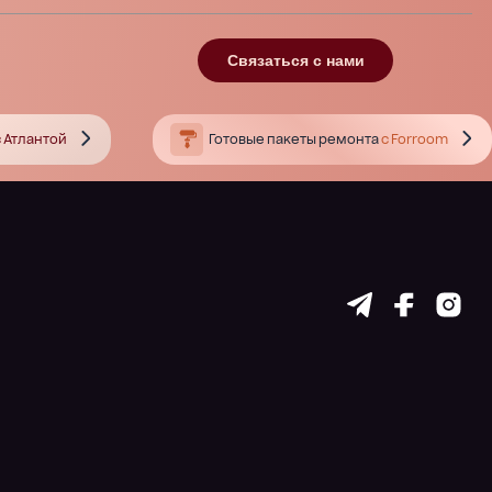
Связаться с нами
 Атлантой
Готовые пакеты ремонта
с Forroom