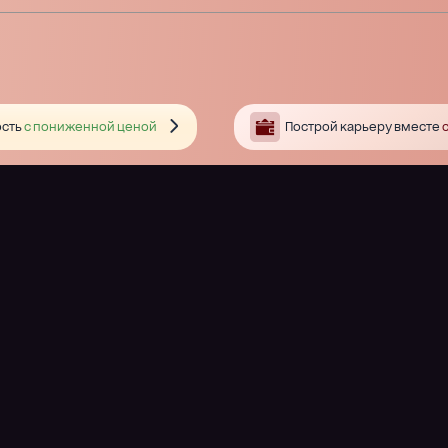
сть
с пониженной ценой
Построй карьеру вместе
с