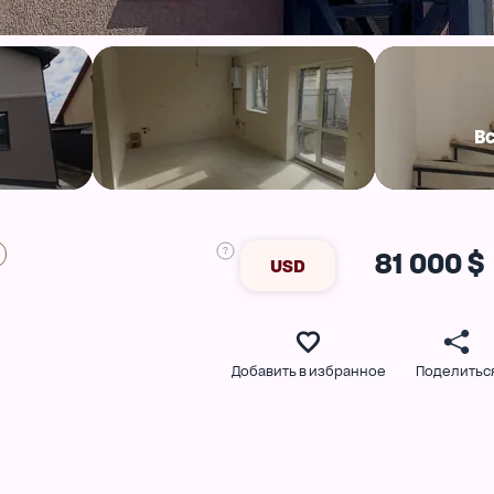
В
81 000 $
USD
Добавить в избранное
Поделитьс