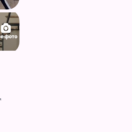
се фото
я