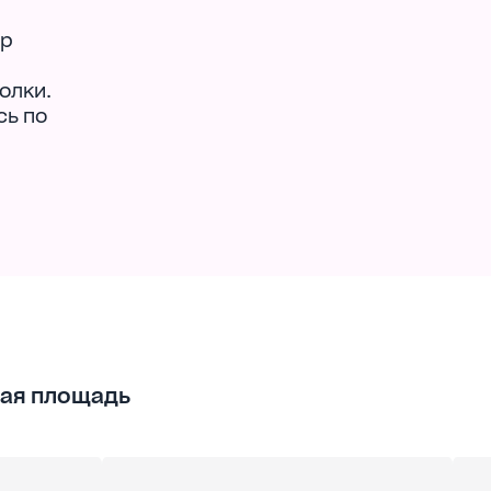
ер
олки.
сь по
ая площадь