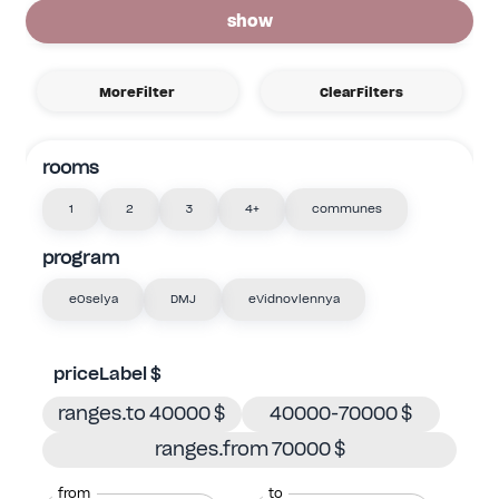
show
MoreFilter
ClearFilters
rooms
1
2
3
4+
communes
program
eOselya
DMJ
eVidnovlennya
priceLabel $
ranges.to 40000 $
40000-70000 $
ranges.from 70000 $
from
to