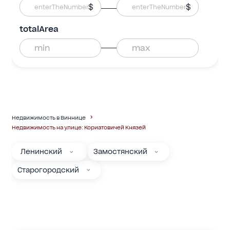
$
$
totalArea
Недвижимость в Виннице
Недвижимость на улице: Кориатовичей Князей
Ленинский
Замостянский
Старогородский