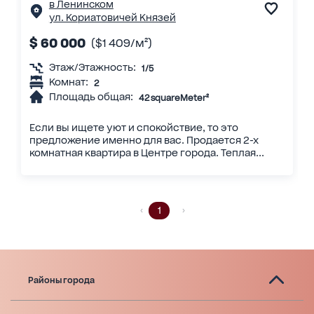
в Ленинском
ул. Кориатовичей Князей
$ 60 000
($1 409/м²)
Этаж/Этажность:
1/5
Комнат:
2
Площадь общая:
42 squareMeter²
Если вы ищете уют и спокойствие, то это
предложение именно для вас. Продается 2-х
комнатная квартира в Центре города. Теплая...
1
Районы города