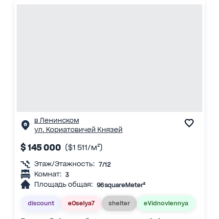
в Ленинском
ул. Кориатовичей Князей
$ 145 000
($1 511/м²)
Этаж/Этажность:
7/12
Комнат:
3
Площадь общая:
96 squareMeter²
discount
eOselya7
shelter
eVidnovlennya