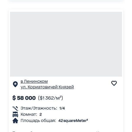
в Ленинском
ул. Кориатовичей Князей
$ 58 000
($1 362/м²)
Этаж/Этажность:
1/4
Комнат:
2
Площадь общая:
42 squareMeter²