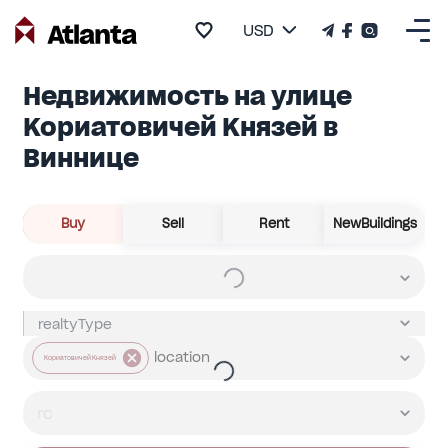
USD
Недвижимость на улице
Кориатовичей Князей в
Виннице
Buy
Sell
Rent
NewBuildings
Кориатовичей Князей