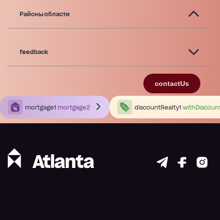
Районы области
feedback
contactUs
mortgage1
mortgage2
discountRealty1
withDiscoun