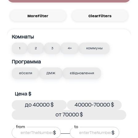
MoreFilter
ClearFilters
Комнаты
1
2
3
4+
коммуны
Программа
еОселя
ДМЖ
єВідновлення
Цена $
до 40000 $
40000-70000 $
от 70000 $
from
to
$
$