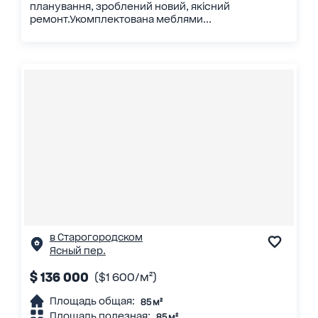
планування, зроблений новий, якісний
ремонт.Укомплектована меблями...
в Старогородском
Ясный пер.
$ 136 000
($1 600/м²)
Площадь общая:
85 м²
Площадь полезная:
85 м²