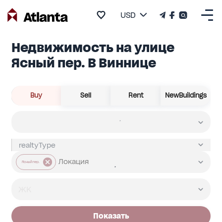
USD
Недвижимость на улице
Ясный пер. В Виннице
Buy
Sell
Rent
NewBuildings
Ясный пер.
Показать