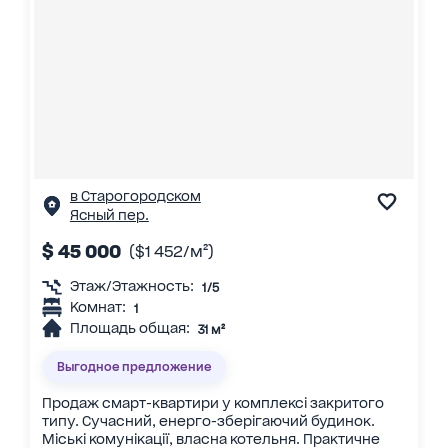
в Старогородском
Ясный пер.
$ 45 000
($1 452/м²)
Этаж/Этажность:
1/5
Комнат:
1
Площадь общая:
31 м²
Выгодное предложение
Продаж смарт-квартири у комплексі закритого
типу. Сучасний, енерго-зберігаючий будинок.
Міські комунікації, власна котельня. Практичне