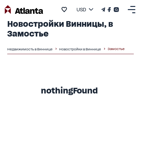
USD
Новостройки Винницы, в
Замостье
Замостье
Недвижимость в Виннице
Новостройки в Виннице
nothingFound