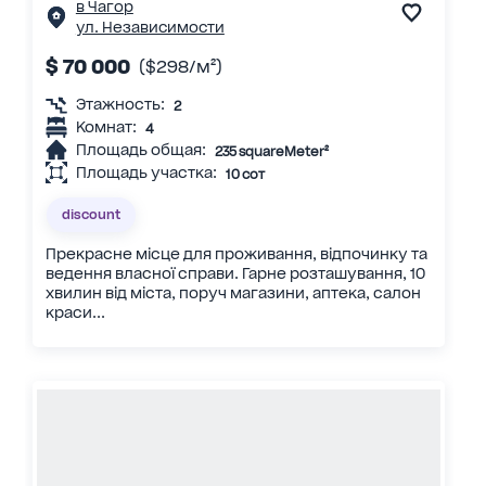
в Чагор
ул. Независимости
$ 70 000
($298/м²)
Этажность:
2
Комнат:
4
Площадь общая:
235 squareMeter²
Площадь участка:
10 сот
discount
Прекрасне місце для проживання, відпочинку та
ведення власної справи. Гарне розташування, 10
хвилин від міста, поруч магазини, аптека, салон
краси...