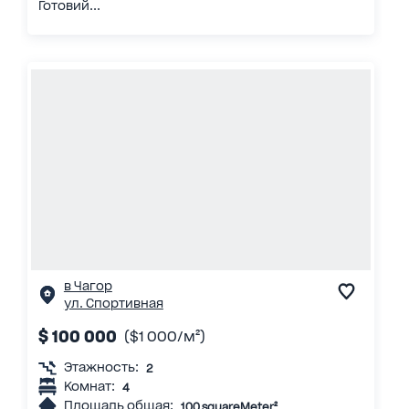
Готовий...
в Чагор
ул. Спортивная
$ 100 000
($1 000/м²)
Этажность:
2
Комнат:
4
Площадь общая:
100 squareMeter²