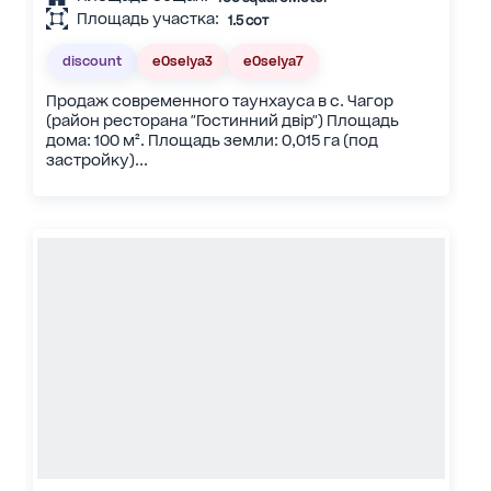
Площадь участка:
1.5 сот
discount
eOselya3
eOselya7
Продаж современного таунхауса в с. Чагор
(район ресторана "Гостинний двір") Площадь
дома: 100 м². Площадь земли: 0,015 га (под
застройку)...