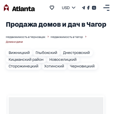
USD
Продажа домов и дач в Чагор
Недвижимость в Черновцах
Недвижимость в Чагор
Дома и дачи
Вижницкий
Глыбокский
Днестровский
Кицманский район
Новоселицкий
Сторожинецкий
Хотинский
Черновицкий