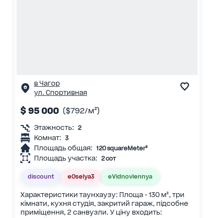
в Чагор
ул. Спортивная
$ 95 000
($792/м²)
Этажность:
2
Комнат:
3
Площадь общая:
120 squareMeter²
Площадь участка:
2 сот
discount
eOselya3
eVidnovlennya
Характеристики таунхаузу: Площа - 130 м², три
кімнати, кухня студія, закритий гараж, підсобне
приміщення, 2 санвузли. У ціну входить: