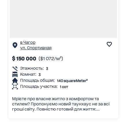
в Чагор
ул. Спортивная
$ 150 000
($1 072/м²)
Этажность:
3
Комнат:
3
Площадь общая:
140 squareMeter²
Площадь участка:
1 сот
Мрієте про власне житло з комфортом та
стилем? Пропонуємо новий таунхаус не за всі
гроші світу. Повністю готовий для життя:...