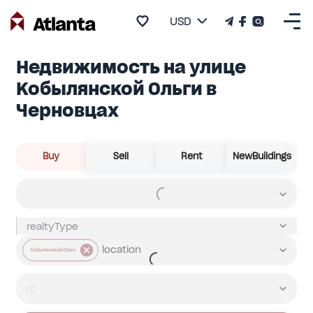
USD
Недвижимость на улице
Кобылянской Ольги в
Черновцах
Buy
Sell
Rent
NewBuildings
Кобылянской Ольги