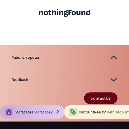
nothingFound
Районы города
feedback
contactUs
mortgage1
mortgage2
discountRealty1
withDiscoun