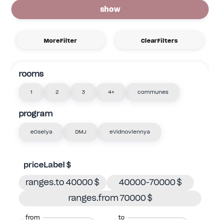
show
MoreFilter
ClearFilters
rooms
1
2
3
4+
communes
program
eOselya
DMJ
eVidnovlennya
priceLabel $
ranges.to 40000 $
40000-70000 $
ranges.from 70000 $
from
to