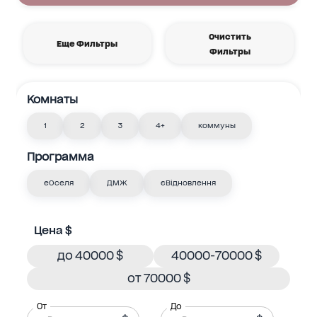
Очистить
Еще Фильтры
Фильтры
Комнаты
1
2
3
4+
коммуны
Программа
еОселя
ДМЖ
єВідновлення
Цена $
до 40000 $
40000-70000 $
от 70000 $
От
До