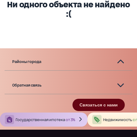
Ни одного объекта не найдено
:(
Районы города
Обратная связь
Связаться с нами
Государственная ипотека
от 3%
Недвижимость
с 