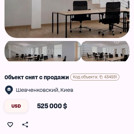
Объект снят с продажи
Код объекта
:
434931
Шевченковский
Киев
,
525 000 $
USD