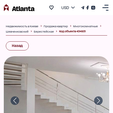
USD
Недвижимость в Киеве
Продажа квартир
Многокомнатные
Код объекта 434931
Шевченковский
Берестейская
Назад