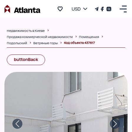
USD
Недвижимость в Киеве
Продажа коммерческой недвижимости
Помещения
Код объекта 437617
Подольский
Ветряные горы
buttonBack