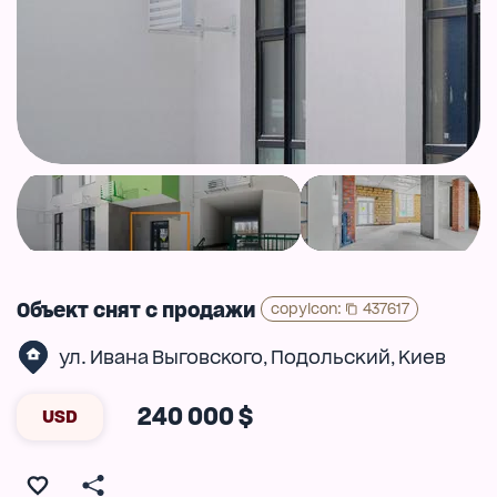
Объект снят с продажи
copyIcon
:
437617
ул. Ивана Выговского
Подольский
Киев
,
,
240 000 $
USD