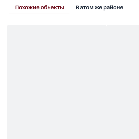
сервисного центра. Выгодное инвестирование в
бизнес с высоким потенциалом в перспективном
Похожие обьекты
В этом же районе
ЖК. Без комиссии для покупателя. Илона
Захаренко, агентство недвижимости Revolution.
Телефон / Telegram: @Ilona_Zakharenko.