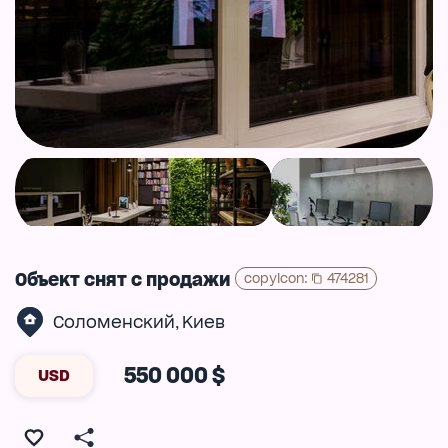
Объект снят с продажи
copyIcon
:
474281
Соломенский
Киев
,
550 000 $
USD