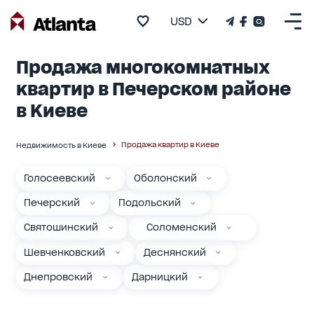
USD
Продажа многокомнатных
квартир в Печерском районе
в Киеве
Продажа квартир в Киеве
Недвижимость в Киеве
Голосеевский
Оболонский
Печерский
Подольский
Святошинский
Соломенский
Шевченковский
Деснянский
Днепровский
Дарницкий