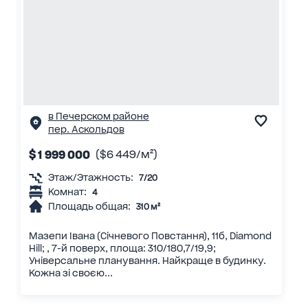
в Печерском районе
пер. Аскольдов
$ 1 999 000
($6 449/м²)
Этаж/Этажность:
7/20
Комнат:
4
Площадь общая:
310 м²
Мазепи Івана (Січневого Повстання), 11б, Diamond
Hill; , 7-й поверх, площа: 310/180,7/19,9;
Універсальне планування. Найкраще в будинку.
Кожна зі своєю...