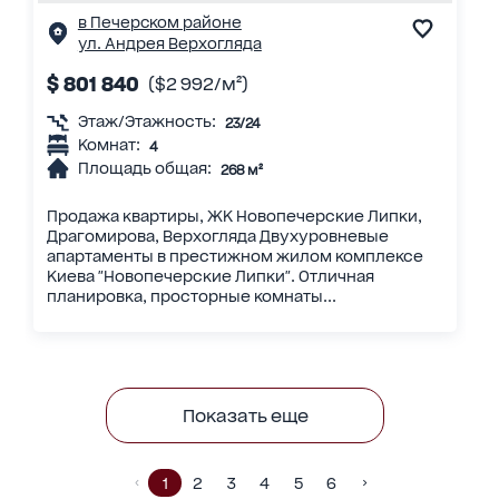
в Печерском районе
ул. Андрея Верхогляда
$ 801 840
($2 992/м²)
Этаж/Этажность:
23/24
Комнат:
4
Площадь общая:
268 м²
Продажа квартиры, ЖК Новопечерские Липки,
Драгомирова, Верхогляда Двухуровневые
апартаменты в престижном жилом комплексе
Киева "Новопечерские Липки". Отличная
планировка, просторные комнаты...
Показать еще
1
2
3
4
5
6