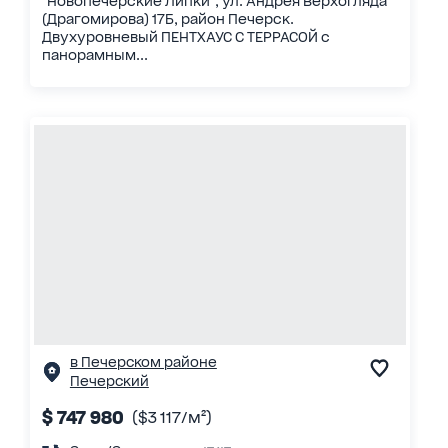
"Новопечерские Липки", ул. Андрея Верхогляда
(Драгомирова) 17Б, район Печерск.
Двухуровневый ПЕНТХАУС С ТЕРРАСОЙ с
панорамным...
в Печерском районе
Печерский
$ 747 980
($3 117/м²)