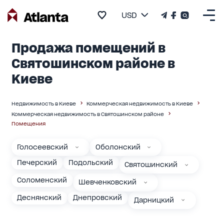
USD
Продажа помещений в
Святошинском районе в
Киеве
Недвижимость в Киеве
Коммерческая недвижимость в Киеве
Коммерческая недвижимость в Святошинском районе
Помещения
Голосеевский
Оболонский
Печерский
Подольский
Святошинский
Соломенский
Шевченковский
Деснянский
Днепровский
Дарницкий