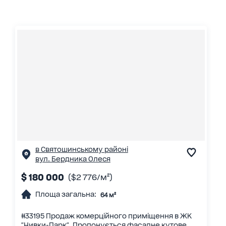
в Святошинському районі
вул. Бердника Олеся
$ 180 000
($2 776/м²)
Площа загальна:
64 м²
#33195 Продаж комерційного приміщення в ЖК
"Нивки-Парк". Пропонується фасадне кутове