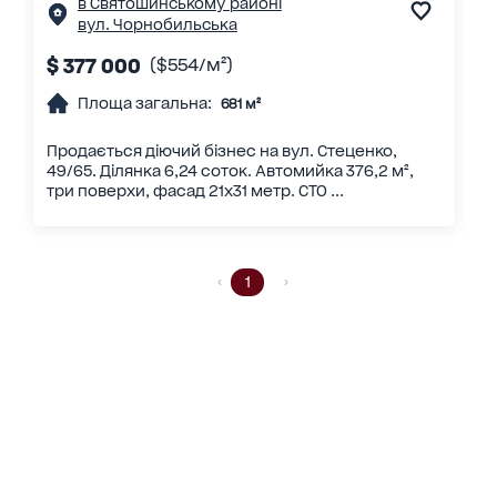
в Святошинському районі
вул. Чорнобильська
$ 377 000
($554/м²)
Площа загальна:
681 м²
Продається діючий бізнес на вул. Стеценко,
49/65. Ділянка 6,24 соток. Автомийка 376,2 м²,
три поверхи, фасад 21х31 метр. СТО ...
1