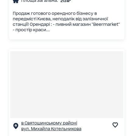
Площа загальна:
213 м²
Продаж готового орендного бізнесу в
передмісті Києва, неподалік від залізничної
станції! Орендарі : - пивний магазин "Beermarket"
- простір краси...
в Святошинському районі
вул. Михайла Котельникова