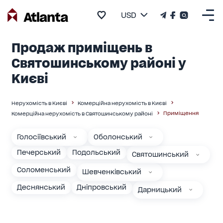
USD
Продаж приміщень в
Святошинському районі у
Києві
Нерухомість в Києві
Комерційна нерухомість в Києві
Приміщення
Комерційна нерухомість в Святошинському районі
Голосіївський
Оболонський
Печерський
Подольський
Святошинський
Соломенський
Шевченківський
Деснянський
Дніпровський
Дарницький