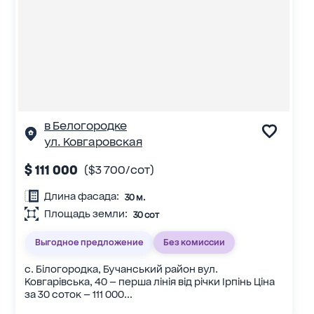
в Белогородке
ул. Ковгаровская
$ 111 000
($3 700/сот)
Длина фасада:
30 м.
Площадь земли:
30 сот
Выгодное предложение
Без комиссии
с. Білогородка, Бучанський район вул.
Ковгарівська, 40 — перша лінія від річки Ірпінь Ціна
за 30 соток — 111 000...