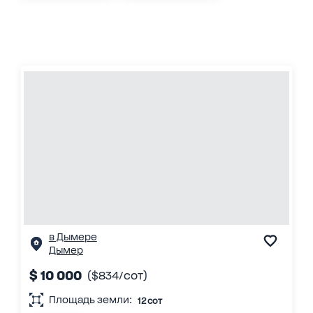
в Дымере
Дымер
$ 10 000
($834/сот)
Площадь земли:
12 сот