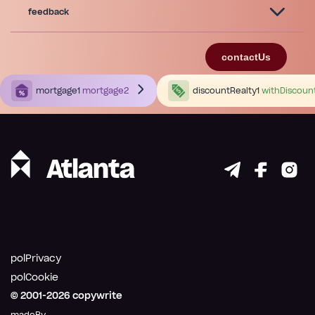
feedback
contactUs
mortgage1
mortgage2
discountRealty1
withDiscoun
polPrivacy
polCookie
© 2001-
2026
copywrite
madeBy