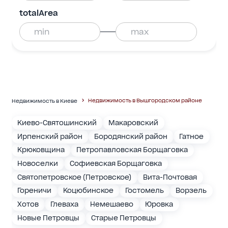
totalArea
Недвижимость в Вышгородском районе
Недвижимость в Киеве
Киево-Святошинский
Макаровский
Ирпенский район
Бородянский район
Гатное
Крюковщина
Петропавловская Борщаговка
Новоселки
Софиевская Борщаговка
Святопетровское (Петровское)
Вита-Почтовая
Гореничи
Коцюбинское
Гостомель
Ворзель
Хотов
Глеваха
Немешаево
Юровка
Новые Петровцы
Старые Петровцы