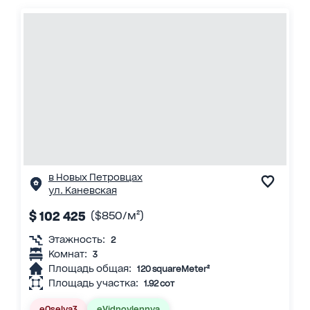
в Новых Петровцах
ул. Каневская
$ 102 425
($850/м²)
Этажность:
2
Комнат:
3
Площадь общая:
120 squareMeter²
Площадь участка:
1.92 сот
eOselya3
eVidnovlennya