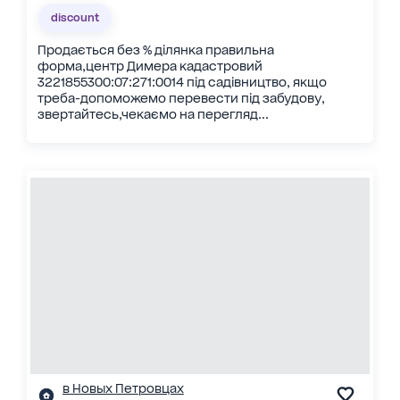
discount
Продається без % ділянка правильна
форма,центр Димера кадастровий
3221855300:07:271:0014 під садівництво, якщо
треба-допоможемо перевести під забудову,
звертайтесь,чекаємо на перегляд...
в Новых Петровцах