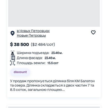
в Новых Петровцах
Новые Петровцы
$ 38 500
($2 484/сот)
Ширина подъезда:
23.46 м.
Длина фасада:
23.46 м.
Площадь земли:
15.5 сот
discount
У продаж пропонується ділянка біля КМ Балатон
та озера. Ділянка складається з двох частин 7 та
8.5 соток, загальною площею...