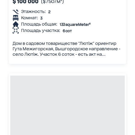
$ 100 000
($750/м²)
Этажность:
2
Комнат:
3
Площадь общая:
133 squareMeter²
Площадь участка:
6 сот
Дом в садовом товариществе "Лютіж" ориентир
Гута Межигорская, Вышгородское направление -
село Лютіж. Участок 6 соток - есть акт на...