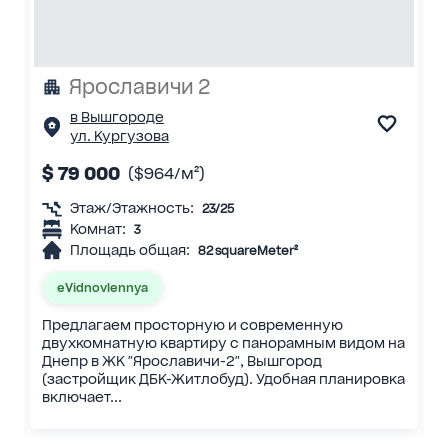
Ярославичи 2
в Вышгороде
ул. Кургузова
$ 79 000
($964/м²)
Этаж/Этажность:
23/25
Комнат:
3
Площадь общая:
82 squareMeter²
eVidnovlennya
Предлагаем просторную и современную
двухкомнатную квартиру с панорамным видом на
Днепр в ЖК "Ярославичи-2", Вышгород
(застройщик ДБК-Житлобуд). Удобная планировка
включает...