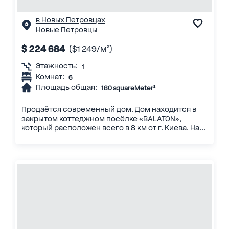
в Новых Петровцах
Новые Петровцы
$ 224 684
($1 249/м²)
Этажность:
1
Комнат:
6
Площадь общая:
180 squareMeter²
Продаётся современный дом. Дом находится в
закрытом коттеджном посёлке «BALATON»,
который расположен всего в 8 км от г. Киева. На...