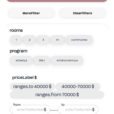
MoreFilter
ClearFilters
rooms
1
2
3
4+
communes
program
eOselya
DMJ
eVidnovlennya
priceLabel $
ranges.to 40000 $
40000-70000 $
ranges.from 70000 $
from
to
$
$