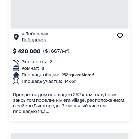
в Лебедевке
Лебедевка
$ 420 000
($1 667/м²)
Этажность:
2
Комнат:
6
Площадь общая:
252 squareMeter²
Площадь участка:
14 сот
Продается дом площадью 252 кв. м в клубном
закрытом поселке Riviera Village, расположенном
в районе Вышгорода. Земельный участок
площадью 14,3...