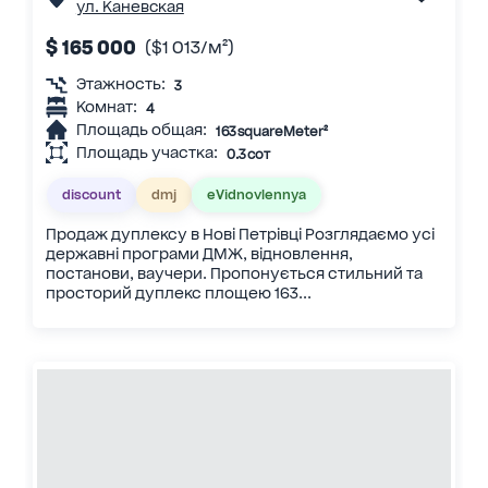
ул. Каневская
$ 165 000
($1 013/м²)
Этажность:
3
Комнат:
4
Площадь общая:
163 squareMeter²
Площадь участка:
0.3 сот
discount
dmj
eVidnovlennya
Продаж дуплексу в Нові Петрівці Розглядаємо усі
державні програми ДМЖ, відновлення,
постанови, ваучери. Пропонується стильний та
просторий дуплекс площею 163...