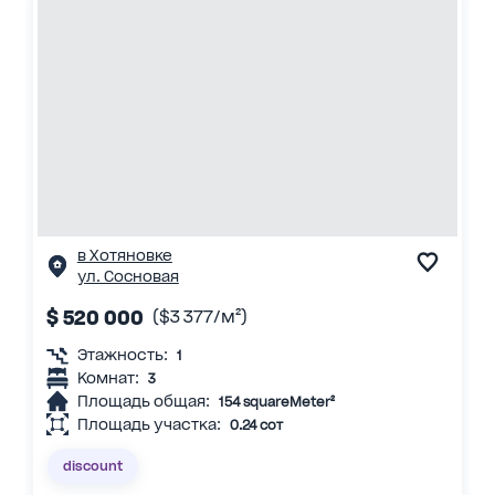
в Хотяновке
ул. Сосновая
$ 520 000
($3 377/м²)
Этажность:
1
Комнат:
3
Площадь общая:
154 squareMeter²
Площадь участка:
0.24 сот
discount