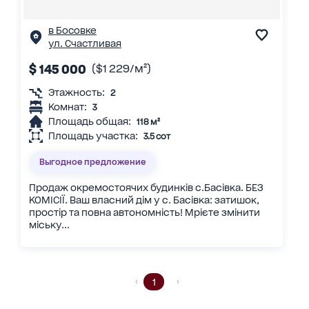
в Босовке
ул. Счастливая
$ 145 000
($1 229/м²)
Этажность:
2
Комнат:
3
Площадь общая:
118 м²
Площадь участка:
3.5 сот
Выгодное предложение
Продаж окремостоячих будинків с.Басівка. БЕЗ
КОМІСІЇ. Ваш власний дім у с. Басівка: затишок,
простір та повна автономність! Мрієте змінити
міську...
1