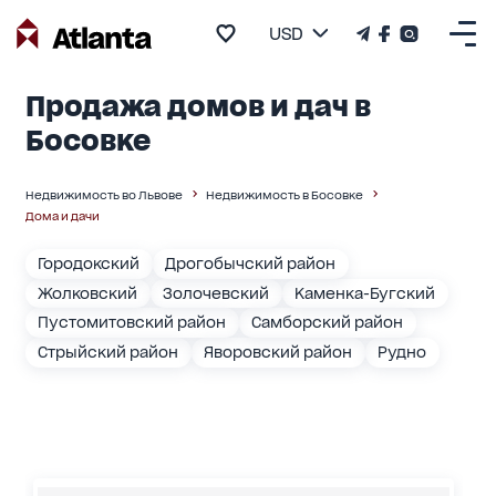
USD
Продажа домов и дач в
Босовке
Недвижимость во Львове
Недвижимость в Босовке
Дома и дачи
Городокский
Дрогобычский район
Жолковский
Золочевский
Каменка-Бугский
Пустомитовский район
Самборский район
Стрыйский район
Яворовский район
Рудно