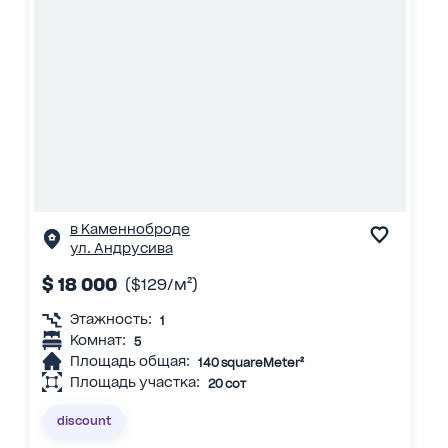
в Каменноброде
ул. Андрусива
$ 18 000
($129/м²)
Этажность:
1
Комнат:
5
Площадь общая:
140 squareMeter²
Площадь участка:
20 сот
discount