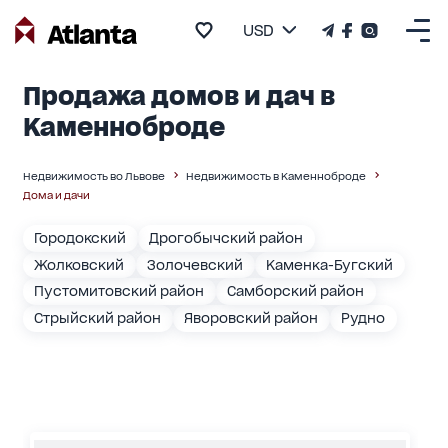
USD
Продажа домов и дач в
Каменноброде
Недвижимость во Львове
Недвижимость в Каменноброде
Дома и дачи
Городокский
Дрогобычский район
Жолковский
Золочевский
Каменка-Бугский
Пустомитовский район
Самборский район
Стрыйский район
Яворовский район
Рудно