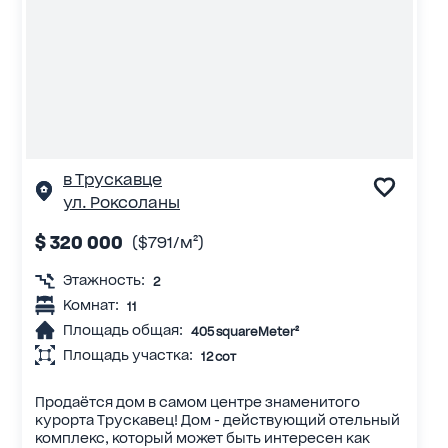
в Трускавце
ул. Роксоланы
$ 320 000
($791/м²)
Этажность:
2
Комнат:
11
Площадь общая:
405 squareMeter²
Площадь участка:
12 сот
Продаётся дом в самом центре знаменитого
курорта Трускавец! Дом - действующий отельный
комплекс, который может быть интересен как