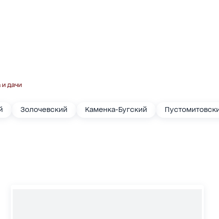
 и дачи
й
Золочевский
Каменка-Бугский
Пустомитовски