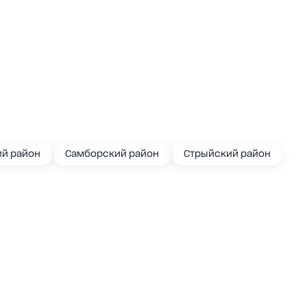
й район
Самборский район
Стрыйский район