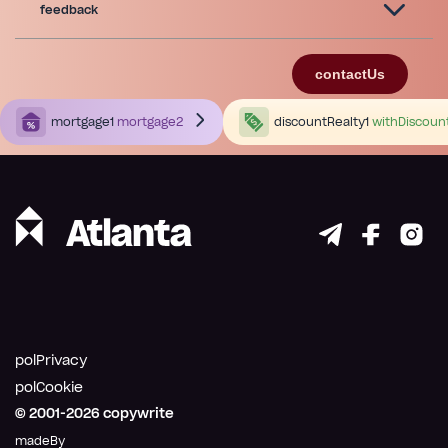
feedback
contactUs
mortgage1
mortgage2
discountRealty1
withDiscoun
polPrivacy
polCookie
© 2001-
2026
copywrite
madeBy