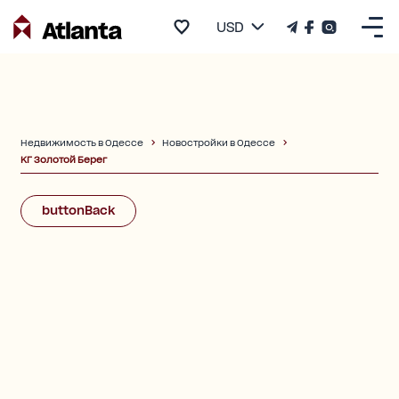
USD
Недвижимость в Одессе
Новостройки в Одессе
КГ Золотой Берег
buttonBack