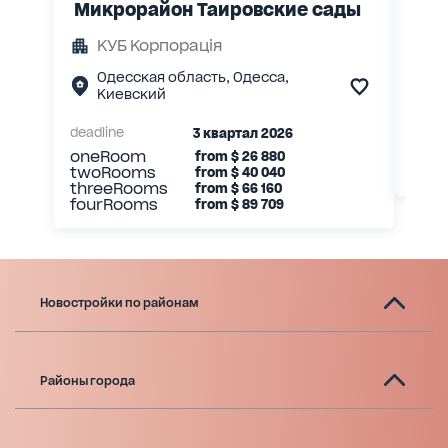
Микрорайон Таировские сады
ЖК 
КУБ Корпорація
З
Одесская область, Одесса,
О
Киевский
К
deadline
3 квартал 2026
deadl
oneRoom
one
from
$
26 880
twoRooms
two
from
$
40 040
threeRooms
from
$
66 160
fourRooms
from
$
89 709
Новостройки по районам
Районы города